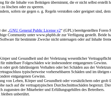
 für die Inhalte von Beiträgen übernimmt, die er nicht selbst erstellt 
t zu löschen oder zu sperren.
ändern, sofern sie gegen o. g. Regeln verstoßen oder geeignet sind, de
 der „
GNU General Public License v2
“ (GPL) bereitgestellten Fore
hige Community unter www.phpbb.de zur Verfügung gestellt. Beide hab
oftware für bestimmte Zwecke nicht untersagen oder auf Inhalte frem
rper und Gesundheit und der Verletzung wesentlicher Vertragspflichten
ch für mittelbare Folgeschäden wie insbesondere entgangenen Gewinn.
em oder grob fahrlässigem Verhalten oder bei Schäden aus der Verletz
i Vertragsschluss typischerweise vorhersehbaren Schäden und im übrigen
besondere entgangenen Gewinn.
ng von Leben, Körper und Gesundheit oder vorsätzlichem oder grob fah
e nach auf die vertragstypischen Durchschnittsschäden begrenzt. Dies
h zugunsten der Mitarbeiter und Erfüllungsgehilfen des Betreibers.
bleiben unberührt.