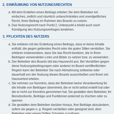
2. EINRÄUMUNG VON NUTZUNGSRECHTEN
Mit dem Erstellen eines Beitrags erteilen Sie dem Betreiber ein
einfaches, zeitlich und räumlich unbeschränktes und unentgeltliches
Recht, Ihren Beitrag im Rahmen des Boards zu nutzen.
Das Nutzungsrecht nach Punkt 2, Unterpunkt a bleibt auch nach
Kündigung des Nutzungsvertrages bestehen.
3. PFLICHTEN DES NUTZERS
Sie erklären mit der Erstellung eines Beitrags, dass er keine Inhalte
enthält, die gegen geltendes Recht oder die guten Sitten verstoßen. Sie
erklären insbesondere, dass Sie das Recht besitzen, die in Ihren
Beiträgen verwendeten Links und Bilder zu setzen bzw. zu verwenden.
Der Betreiber des Boards übt das Hausrecht aus. Bei Verstößen gegen
diese Nutzungsbedingungen oder anderer im Board veröffentlichten
Regeln kann der Betreiber Sie nach Abmahnung zeitweise oder
dauerhaft von der Nutzung dieses Boards ausschließen und Ihnen ein
Hausverbot erteilen.
Sie nehmen zur Kenntnis, dass der Betreiber keine Verantwortung für
die Inhalte von Beiträgen übernimmt, die er nicht selbst erstellt hat oder
die er nicht zur Kenntnis genommen hat. Sie gestatten dem Betreiber, Ihr
Benutzerkonto, Beiträge und Funktionen jederzeit zu löschen oder zu
sperren.
Sie gestatten dem Betreiber darüber hinaus, Ihre Beiträge abzuändern,
sofern sie gegen o. g. Regeln verstoßen oder geeignet sind, dem
Betreiber oder einem Dritten Schaden zuzufügen.