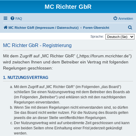
MC Richter GbR
FAQ
Anmelden
S
MC Richter GbR (Impressum / Datenschutz)
Foren-Übersicht
u
Sprache:
c
MC Richter GbR - Registrierung
h
Mit dem Zugriff auf „MC Richter GbR“ („https://forum.mcrichter.de“)
e
wird zwischen Ihnen und dem Betreiber ein Vertrag mit folgenden
Regelungen geschlossen:
1. NUTZUNGSVERTRAG
Mit dem Zugriff auf „MC Richter GbR“ (im Folgenden „das Board“)
schließen Sie einen Nutzungsvertrag mit dem Betreiber des Boards ab
(im Folgenden „Betreiber“) und erklären sich mit den nachfolgenden
Regelungen einverstanden.
Wenn Sie mit diesen Regelungen nicht einverstanden sind, so dürfen
Sie das Board nicht weiter nutzen. Für die Nutzung des Boards gelten
jeweils die an dieser Stelle veröffentlichten Regelungen.
Der Nutzungsvertrag wird auf unbestimmte Zeit geschlossen und kann
von beiden Seiten ohne Einhaltung einer Frist jederzeit gekündigt
werden.