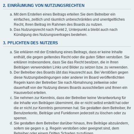
2. EINRÄUMUNG VON NUTZUNGSRECHTEN
Mit dem Erstellen eines Beitrags erteilen Sie dem Betreiber ein
einfaches, zeitlich und räumlich unbeschränktes und unentgeltliches
Recht, Ihren Beitrag im Rahmen des Boards zu nutzen.
Das Nutzungsrecht nach Punkt 2, Unterpunkt a bleibt auch nach
Kündigung des Nutzungsvertrages bestehen.
3. PFLICHTEN DES NUTZERS
Sie erklären mit der Erstellung eines Beitrags, dass er keine Inhalte
enthält, die gegen geltendes Recht oder die guten Sitten verstoßen. Sie
erklären insbesondere, dass Sie das Recht besitzen, die in Ihren
Beiträgen verwendeten Links und Bilder zu setzen bzw. zu verwenden.
Der Betreiber des Boards übt das Hausrecht aus. Bei Verstößen gegen
diese Nutzungsbedingungen oder anderer im Board veröffentlichten
Regeln kann der Betreiber Sie nach Abmahnung zeitweise oder
dauerhaft von der Nutzung dieses Boards ausschließen und Ihnen ein
Hausverbot erteilen.
Sie nehmen zur Kenntnis, dass der Betreiber keine Verantwortung für
die Inhalte von Beiträgen übernimmt, die er nicht selbst erstellt hat oder
die er nicht zur Kenntnis genommen hat. Sie gestatten dem Betreiber, Ihr
Benutzerkonto, Beiträge und Funktionen jederzeit zu löschen oder zu
sperren.
Sie gestatten dem Betreiber darüber hinaus, Ihre Beiträge abzuändern,
sofern sie gegen o. g. Regeln verstoßen oder geeignet sind, dem
Betreiber oder einem Dritten Schaden zuzufügen.