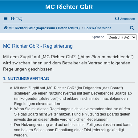
MC Richter GbR
FAQ
Anmelden
S
MC Richter GbR (Impressum / Datenschutz)
Foren-Übersicht
u
Sprache:
c
MC Richter GbR - Registrierung
h
Mit dem Zugriff auf „MC Richter GbR“ („https://forum.mcrichter.de“)
e
wird zwischen Ihnen und dem Betreiber ein Vertrag mit folgenden
Regelungen geschlossen:
1. NUTZUNGSVERTRAG
Mit dem Zugriff auf „MC Richter GbR“ (im Folgenden „das Board“)
schließen Sie einen Nutzungsvertrag mit dem Betreiber des Boards ab
(im Folgenden „Betreiber“) und erklären sich mit den nachfolgenden
Regelungen einverstanden.
Wenn Sie mit diesen Regelungen nicht einverstanden sind, so dürfen
Sie das Board nicht weiter nutzen. Für die Nutzung des Boards gelten
jeweils die an dieser Stelle veröffentlichten Regelungen.
Der Nutzungsvertrag wird auf unbestimmte Zeit geschlossen und kann
von beiden Seiten ohne Einhaltung einer Frist jederzeit gekündigt
werden.