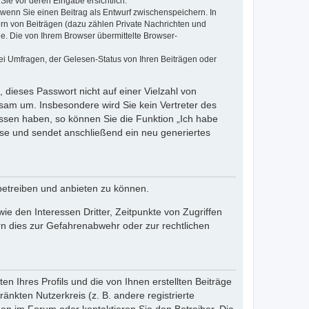
Sie vor deren Eingabe ersichtlich.
, wenn Sie einen Beitrag als Entwurf zwischenspeichern. In
ern von Beiträgen (dazu zählen Private Nachrichten und
e. Die von Ihrem Browser übermittelte Browser-
ei Umfragen, der Gelesen-Status von Ihren Beiträgen oder
 dieses Passwort nicht auf einer Vielzahl von
sam um. Insbesondere wird Sie kein Vertreter des
essen haben, so können Sie die Funktion „Ich habe
se und sendet anschließend ein neu generiertes
betreiben und anbieten zu können.
e den Interessen Dritter, Zeitpunkte von Zugriffen
n dies zur Gefahrenabwehr oder zur rechtlichen
n Ihres Profils und die von Ihnen erstellten Beiträge
änkten Nutzerkreis (z. B. andere registrierte