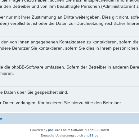
nn Sie Fragen dazu haben, suchen Sie nach entsprechenden Information
für den Betreiber und von ihm beauftragte Personen (Administratoren) z
r nur mit Ihrer Zustimmung an Dritte weitergeben. Dies gilt nicht, so
n) verpflichtet ist oder die Daten zur Durchsetzung rechtlicher Interes
r den von Ihnen angegebenen Kontaktdaten zu kontaktieren, sofern die
andere Benutzer Sie kontaktieren, sofern Sie dies in Ihrem persönlichen
, die die phpBB-Software umfassen. Sofern der Betreiber in anderen Be
rmieren.
he Daten über Sie gespeichert sind.
 Daten verlangen. Kontaktieren Sie hierzu bitte den Betreiber.
ht
Powered by
phpBB
® Forum Software © phpBB Limited
Deutsche Übersetzung durch
phpBB.de