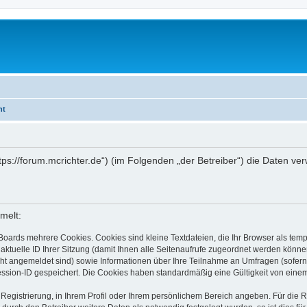
ht
https://forum.mcrichter.de“) (im Folgenden „der Betreiber“) die Daten
melt:
Boards mehrere Cookies. Cookies sind kleine Textdateien, die Ihr Browser als tem
 aktuelle ID Ihrer Sitzung (damit Ihnen alle Seitenaufrufe zugeordnet werden könne
cht angemeldet sind) sowie Informationen über Ihre Teilnahme an Umfragen (sofern
ession-ID gespeichert. Die Cookies haben standardmäßig eine Gültigkeit von einem 
 Registrierung, in Ihrem Profil oder Ihrem persönlichem Bereich angeben. Für die