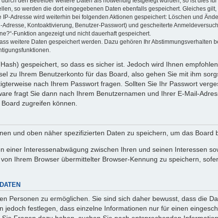
rch den Betreiber weitere Daten als notwendig festgelegt wurden, so ist dies für 
ellen, so werden die dort eingegebenen Daten ebenfalls gespeichert. Gleiches gilt
ie IP-Adresse wird weiterhin bei folgenden Aktionen gespeichert: Löschen und Änd
l-Adresse, Kontoaktivierung, Benutzer-Passwort) und gescheiterte Anmeldeversuch
ine?“-Funktion angezeigt und nicht dauerhaft gespeichert.
 dass weitere Daten gespeichert werden. Dazu gehören Ihr Abstimmungsverhalten b
htigungsfunktionen.
Hash) gespeichert, so dass es sicher ist. Jedoch wird Ihnen empfohlen,
el zu Ihrem Benutzerkonto für das Board, also gehen Sie mit ihm sorg
htigterweise nach Ihrem Passwort fragen. Sollten Sie Ihr Passwort verg
are fragt Sie dann nach Ihrem Benutzernamen und Ihrer E-Mail-Adres
 Board zugreifen können.
enen und oben näher spezifizierten Daten zu speichern, um das Board 
en einer Interessenabwägung zwischen Ihren und seinen Interessen sowi
von Ihrem Browser übermittelter Browser-Kennung zu speichern, sofer
 DATEN
n Personen zu ermöglichen. Sie sind sich daher bewusst, dass die Date
n jedoch festlegen, dass einzelne Informationen nur für einen eingeschr