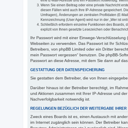
eine E-Mail-Adresse und ein Passwort notwendig. Wenn du
Wenn Sie einen Beitrag oder eine private Nachricht erst
diesen Fällen wird auch Ihre IP-Adresse gespeichert. D
Umfragen), Änderungen an zentralen Profildaten (E-Mai
Kennzeichnung (User Agent) wird nur in der „Wer ist onl
Schließlich erfordern einzelne Funktionen des Boards,
explizit von Ihnen gesetzte Lesezeichen oder Benachric
Ihr Passwort wird mit einer Einwege-Verschlüsselung (
Webseiten zu verwenden. Das Passwort ist Ihr Schlüss
Betreibers, von phpBB Limited oder ein Dritter berec
mein Passwort vergessen“ benutzen. Die phpBB-Softw
Passwort an diese Adresse, mit dem Sie dann auf das
GESTATTUNG DER DATENSPEICHERUNG
Sie gestatten dem Betreiber, die von Ihnen eingegeb
Darüber hinaus ist der Betreiber berechtigt, im Rahm
und Aktionen zusammen mit Ihrer IP-Adresse und der 
Nachverfolgbarkeit notwendig ist.
REGELUNGEN BEZÜGLICH DER WEITERGABE IHRER
Zweck eines Boards ist es, einen Austausch mit andere
im Internet zugänglich sein können. Der Betreiber kan