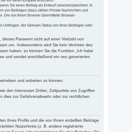
Sie vor deren Eingabe ersichtlich.
, wenn Sie einen Beitrag als Entwurf zwischenspeichern. In
ern von Beiträgen (dazu zählen Private Nachrichten und
e. Die von Ihrem Browser übermittelte Browser-
ei Umfragen, der Gelesen-Status von Ihren Beiträgen oder
 dieses Passwort nicht auf einer Vielzahl von
sam um. Insbesondere wird Sie kein Vertreter des
essen haben, so können Sie die Funktion „Ich habe
se und sendet anschließend ein neu generiertes
betreiben und anbieten zu können.
e den Interessen Dritter, Zeitpunkte von Zugriffen
n dies zur Gefahrenabwehr oder zur rechtlichen
n Ihres Profils und die von Ihnen erstellten Beiträge
änkten Nutzerkreis (z. B. andere registrierte