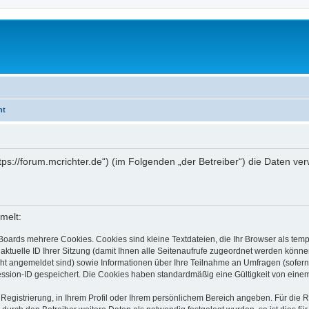
ht
https://forum.mcrichter.de“) (im Folgenden „der Betreiber“) die Daten
melt:
Boards mehrere Cookies. Cookies sind kleine Textdateien, die Ihr Browser als tem
 aktuelle ID Ihrer Sitzung (damit Ihnen alle Seitenaufrufe zugeordnet werden könne
cht angemeldet sind) sowie Informationen über Ihre Teilnahme an Umfragen (sofern
ession-ID gespeichert. Die Cookies haben standardmäßig eine Gültigkeit von einem 
 Registrierung, in Ihrem Profil oder Ihrem persönlichem Bereich angeben. Für die