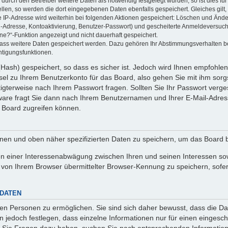
rch den Betreiber weitere Daten als notwendig festgelegt wurden, so ist dies für 
ellen, so werden die dort eingegebenen Daten ebenfalls gespeichert. Gleiches gilt
ie IP-Adresse wird weiterhin bei folgenden Aktionen gespeichert: Löschen und Änd
l-Adresse, Kontoaktivierung, Benutzer-Passwort) und gescheiterte Anmeldeversuch
ine?“-Funktion angezeigt und nicht dauerhaft gespeichert.
 dass weitere Daten gespeichert werden. Dazu gehören Ihr Abstimmungsverhalten b
htigungsfunktionen.
Hash) gespeichert, so dass es sicher ist. Jedoch wird Ihnen empfohlen,
el zu Ihrem Benutzerkonto für das Board, also gehen Sie mit ihm sorg
htigterweise nach Ihrem Passwort fragen. Sollten Sie Ihr Passwort verg
are fragt Sie dann nach Ihrem Benutzernamen und Ihrer E-Mail-Adres
 Board zugreifen können.
enen und oben näher spezifizierten Daten zu speichern, um das Board 
en einer Interessenabwägung zwischen Ihren und seinen Interessen sowi
von Ihrem Browser übermittelter Browser-Kennung zu speichern, sofer
 DATEN
n Personen zu ermöglichen. Sie sind sich daher bewusst, dass die Date
n jedoch festlegen, dass einzelne Informationen nur für einen eingeschr