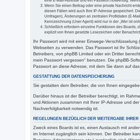
eine E-Mail-Adresse und ein Passwort notwendig. Wenn du
Wenn Sie einen Beitrag oder eine private Nachricht erst
diesen Fällen wird auch Ihre IP-Adresse gespeichert. D
Umfragen), Änderungen an zentralen Profildaten (E-Mai
Kennzeichnung (User Agent) wird nur in der „Wer ist onl
Schließlich erfordern einzelne Funktionen des Boards,
explizit von Ihnen gesetzte Lesezeichen oder Benachric
Ihr Passwort wird mit einer Einwege-Verschlüsselung (
Webseiten zu verwenden. Das Passwort ist Ihr Schlüss
Betreibers, von phpBB Limited oder ein Dritter berec
mein Passwort vergessen“ benutzen. Die phpBB-Softw
Passwort an diese Adresse, mit dem Sie dann auf das
GESTATTUNG DER DATENSPEICHERUNG
Sie gestatten dem Betreiber, die von Ihnen eingegeb
Darüber hinaus ist der Betreiber berechtigt, im Rahm
und Aktionen zusammen mit Ihrer IP-Adresse und der 
Nachverfolgbarkeit notwendig ist.
REGELUNGEN BEZÜGLICH DER WEITERGABE IHRER
Zweck eines Boards ist es, einen Austausch mit andere
im Internet zugänglich sein können. Der Betreiber kan