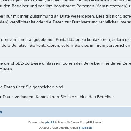
nn Sie Fragen dazu haben, suchen Sie nach entsprechenden Information
für den Betreiber und von ihm beauftragte Personen (Administratoren) z
r nur mit Ihrer Zustimmung an Dritte weitergeben. Dies gilt nicht, so
n) verpflichtet ist oder die Daten zur Durchsetzung rechtlicher Interes
r den von Ihnen angegebenen Kontaktdaten zu kontaktieren, sofern die
andere Benutzer Sie kontaktieren, sofern Sie dies in Ihrem persönlichen
, die die phpBB-Software umfassen. Sofern der Betreiber in anderen Be
rmieren.
he Daten über Sie gespeichert sind.
 Daten verlangen. Kontaktieren Sie hierzu bitte den Betreiber.
ht
Powered by
phpBB
® Forum Software © phpBB Limited
Deutsche Übersetzung durch
phpBB.de