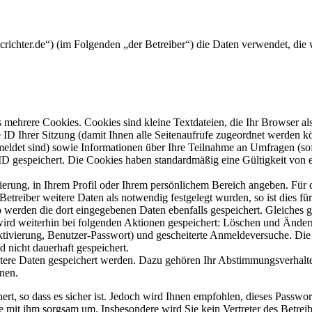
mcrichter.de“) (im Folgenden „der Betreiber“) die Daten verwendet, d
mehrere Cookies. Cookies sind kleine Textdateien, die Ihr Browser al
le ID Ihrer Sitzung (damit Ihnen alle Seitenaufrufe zugeordnet werden 
meldet sind) sowie Informationen über Ihre Teilnahme an Umfragen (sof
-ID gespeichert. Die Cookies haben standardmäßig eine Gültigkeit von e
rierung, in Ihrem Profil oder Ihrem persönlichem Bereich angeben. Für 
eiber weitere Daten als notwendig festgelegt wurden, so ist dies für 
so werden die dort eingegebenen Daten ebenfalls gespeichert. Gleiches g
 wird weiterhin bei folgenden Aktionen gespeichert: Löschen und Ände
ktivierung, Benutzer-Passwort) und gescheiterte Anmeldeversuche. D
d nicht dauerhaft gespeichert.
itere Daten gespeichert werden. Dazu gehören Ihr Abstimmungsverhalte
nen.
rt, so dass es sicher ist. Jedoch wird Ihnen empfohlen, dieses Passwo
ie mit ihm sorgsam um. Insbesondere wird Sie kein Vertreter des Betrei