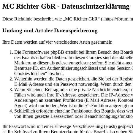
MC Richter GbR - Datenschutzerklärung
Diese Richtlinie beschreibt, wie „MC Richter GbR“ („https://forum.
Umfang und Art der Datenspeicherung
Ihre Daten werden auf vier verschiedene Arten gesammelt:
Die Forensoftware phpBB erstellt bei Ihrem Besuch des Boards 
des Boards erhalten bleiben. In diesen Cookies sind die aktuel
Markierung dieser als gelesen/ungelesen; sofern Sie nicht ange
Benutzer-ID, ein Authentifizierungsschlüssel und eine Session
Cookies löschen“ löschen.
Weiterhin werden die Daten gespeichert, die Sie bei der Regist
E-Mail-Adresse und ein Passwort notwendig. Wenn durch den Betr
Wenn Sie einen Beitrag oder eine private Nachricht erstellen, 
Fällen wird auch Ihre IP-Adresse gespeichert. Die IP-Adresse
Änderungen an zentralen Profildaten (E-Mail-Adresse, Kontoa
Agent) wird nur in der „Wer ist online?“-Funktion angezeigt un
Schließlich erfordern einzelne Funktionen des Boards, dass we
von Ihnen gesetzte Lesezeichen oder Benachrichtigungsfunktio
Ihr Passwort wird mit einer Einwege-Verschlüsselung (Hash) gespeiche
ist Ihr Schlüssel zu Ihrem Benutzerkonto für das Board, also gehen S