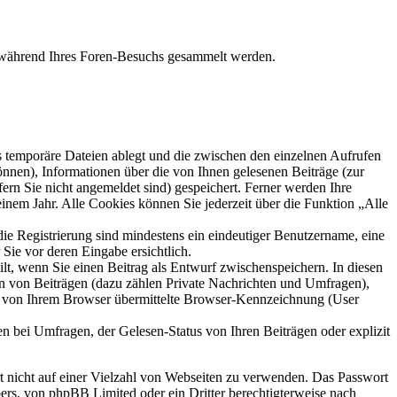
ie während Ihres Foren-Besuchs gesammelt werden.
s temporäre Dateien ablegt und die zwischen den einzelnen Aufrufen
können), Informationen über die von Ihnen gelesenen Beiträge (zur
ern Sie nicht angemeldet sind) gespeichert. Ferner werden Ihre
inem Jahr. Alle Cookies können Sie jederzeit über die Funktion „Alle
die Registrierung sind mindestens ein eindeutiger Benutzername, eine
Sie vor deren Eingabe ersichtlich.
ilt, wenn Sie einen Beitrag als Entwurf zwischenspeichern. In diesen
rn von Beiträgen (dazu zählen Private Nachrichten und Umfragen),
ie von Ihrem Browser übermittelte Browser-Kennzeichnung (User
n bei Umfragen, der Gelesen-Status von Ihren Beiträgen oder explizit
rt nicht auf einer Vielzahl von Webseiten zu verwenden. Das Passwort
bers, von phpBB Limited oder ein Dritter berechtigterweise nach