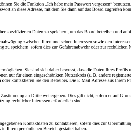
o können Sie die Funktion „Ich habe mein Passwort vergessen“ benutz
sswort an diese Adresse, mit dem Sie dann auf das Board zugreifen kön
her spezifizierten Daten zu speichern, um das Board betreiben und anb
ssenabwägung zwischen Ihren und seinen Interessen sowie den Interesse
 zu speichern, sofern dies zur Gefahrenabwehr oder zur rechtlichen N
möglichen. Sie sind sich daher bewusst, dass die Daten Ihres Profils un
nen nur für einen eingeschränkten Nutzerkreis (z. B. andere registrier
der kontaktieren Sie den Betreiber. Die E-Mail-Adresse aus Ihrem Prof
 Zustimmung an Dritte weitergeben. Dies gilt nicht, sofern er auf Grun
zung rechtlicher Interessen erforderlich sind.
angegebenen Kontaktdaten zu kontaktieren, sofern dies zur Übermittlung
s in Ihrem persönlichen Bereich gestattet haben.