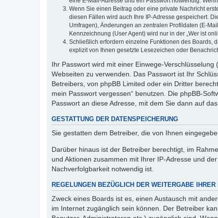
eine E-Mail-Adresse und ein Passwort notwendig. Wenn du
Wenn Sie einen Beitrag oder eine private Nachricht erst
diesen Fällen wird auch Ihre IP-Adresse gespeichert. D
Umfragen), Änderungen an zentralen Profildaten (E-Mai
Kennzeichnung (User Agent) wird nur in der „Wer ist onl
Schließlich erfordern einzelne Funktionen des Boards,
explizit von Ihnen gesetzte Lesezeichen oder Benachric
Ihr Passwort wird mit einer Einwege-Verschlüsselung (
Webseiten zu verwenden. Das Passwort ist Ihr Schlüss
Betreibers, von phpBB Limited oder ein Dritter berec
mein Passwort vergessen“ benutzen. Die phpBB-Softw
Passwort an diese Adresse, mit dem Sie dann auf das
GESTATTUNG DER DATENSPEICHERUNG
Sie gestatten dem Betreiber, die von Ihnen eingegeb
Darüber hinaus ist der Betreiber berechtigt, im Rahm
und Aktionen zusammen mit Ihrer IP-Adresse und der 
Nachverfolgbarkeit notwendig ist.
REGELUNGEN BEZÜGLICH DER WEITERGABE IHRER
Zweck eines Boards ist es, einen Austausch mit andere
im Internet zugänglich sein können. Der Betreiber kan