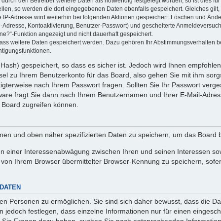
rch den Betreiber weitere Daten als notwendig festgelegt wurden, so ist dies für 
ellen, so werden die dort eingegebenen Daten ebenfalls gespeichert. Gleiches gilt
ie IP-Adresse wird weiterhin bei folgenden Aktionen gespeichert: Löschen und Änd
l-Adresse, Kontoaktivierung, Benutzer-Passwort) und gescheiterte Anmeldeversuch
ine?“-Funktion angezeigt und nicht dauerhaft gespeichert.
 dass weitere Daten gespeichert werden. Dazu gehören Ihr Abstimmungsverhalten b
htigungsfunktionen.
Hash) gespeichert, so dass es sicher ist. Jedoch wird Ihnen empfohlen,
el zu Ihrem Benutzerkonto für das Board, also gehen Sie mit ihm sorg
htigterweise nach Ihrem Passwort fragen. Sollten Sie Ihr Passwort verg
are fragt Sie dann nach Ihrem Benutzernamen und Ihrer E-Mail-Adres
 Board zugreifen können.
enen und oben näher spezifizierten Daten zu speichern, um das Board 
en einer Interessenabwägung zwischen Ihren und seinen Interessen sowi
von Ihrem Browser übermittelter Browser-Kennung zu speichern, sofer
 DATEN
n Personen zu ermöglichen. Sie sind sich daher bewusst, dass die Date
n jedoch festlegen, dass einzelne Informationen nur für einen eingeschr