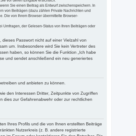
Sie vor deren Eingabe ersichtlich.
, wenn Sie einen Beitrag als Entwurf zwischenspeichern. In
ern von Beiträgen (dazu zählen Private Nachrichten und
e. Die von Ihrem Browser übermittelte Browser-
ei Umfragen, der Gelesen-Status von Ihren Beiträgen oder
 dieses Passwort nicht auf einer Vielzahl von
sam um. Insbesondere wird Sie kein Vertreter des
essen haben, so können Sie die Funktion „Ich habe
se und sendet anschließend ein neu generiertes
betreiben und anbieten zu können.
e den Interessen Dritter, Zeitpunkte von Zugriffen
n dies zur Gefahrenabwehr oder zur rechtlichen
n Ihres Profils und die von Ihnen erstellten Beiträge
änkten Nutzerkreis (z. B. andere registrierte