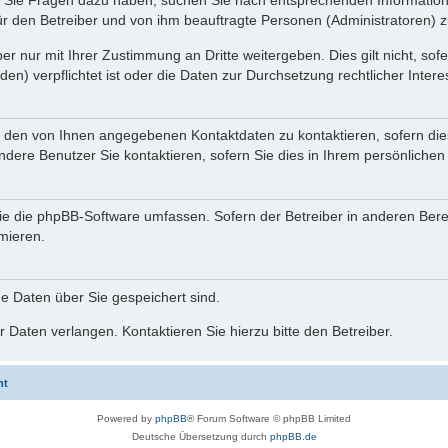
nn Sie Fragen dazu haben, suchen Sie nach entsprechenden Information
für den Betreiber und von ihm beauftragte Personen (Administratoren) z
r nur mit Ihrer Zustimmung an Dritte weitergeben. Dies gilt nicht, so
n) verpflichtet ist oder die Daten zur Durchsetzung rechtlicher Interes
r den von Ihnen angegebenen Kontaktdaten zu kontaktieren, sofern die
andere Benutzer Sie kontaktieren, sofern Sie dies in Ihrem persönlichen
, die die phpBB-Software umfassen. Sofern der Betreiber in anderen Be
rmieren.
he Daten über Sie gespeichert sind.
 Daten verlangen. Kontaktieren Sie hierzu bitte den Betreiber.
ht
Powered by
phpBB
® Forum Software © phpBB Limited
Deutsche Übersetzung durch
phpBB.de