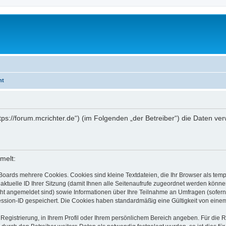
ht
https://forum.mcrichter.de“) (im Folgenden „der Betreiber“) die Daten
melt:
Boards mehrere Cookies. Cookies sind kleine Textdateien, die Ihr Browser als tem
 aktuelle ID Ihrer Sitzung (damit Ihnen alle Seitenaufrufe zugeordnet werden könne
cht angemeldet sind) sowie Informationen über Ihre Teilnahme an Umfragen (sofern
ession-ID gespeichert. Die Cookies haben standardmäßig eine Gültigkeit von einem 
 Registrierung, in Ihrem Profil oder Ihrem persönlichem Bereich angeben. Für die