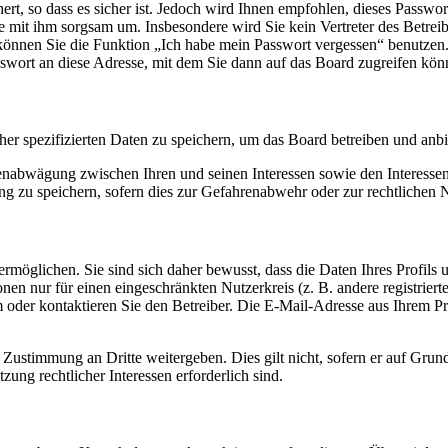
rt, so dass es sicher ist. Jedoch wird Ihnen empfohlen, dieses Passwo
ie mit ihm sorgsam um. Insbesondere wird Sie kein Vertreter des Betrei
o können Sie die Funktion „Ich habe mein Passwort vergessen“ benutz
sswort an diese Adresse, mit dem Sie dann auf das Board zugreifen kön
her spezifizierten Daten zu speichern, um das Board betreiben und anb
ssenabwägung zwischen Ihren und seinen Interessen sowie den Interesse
 zu speichern, sofern dies zur Gefahrenabwehr oder zur rechtlichen N
möglichen. Sie sind sich daher bewusst, dass die Daten Ihres Profils un
nen nur für einen eingeschränkten Nutzerkreis (z. B. andere registrier
der kontaktieren Sie den Betreiber. Die E-Mail-Adresse aus Ihrem Prof
 Zustimmung an Dritte weitergeben. Dies gilt nicht, sofern er auf Grun
zung rechtlicher Interessen erforderlich sind.