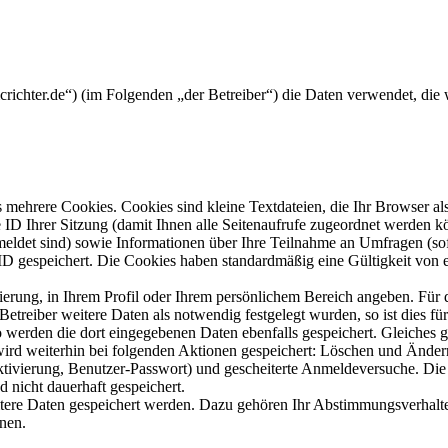
mcrichter.de“) (im Folgenden „der Betreiber“) die Daten verwendet, d
mehrere Cookies. Cookies sind kleine Textdateien, die Ihr Browser al
le ID Ihrer Sitzung (damit Ihnen alle Seitenaufrufe zugeordnet werden 
meldet sind) sowie Informationen über Ihre Teilnahme an Umfragen (sof
-ID gespeichert. Die Cookies haben standardmäßig eine Gültigkeit von e
rierung, in Ihrem Profil oder Ihrem persönlichem Bereich angeben. Für 
eiber weitere Daten als notwendig festgelegt wurden, so ist dies für 
so werden die dort eingegebenen Daten ebenfalls gespeichert. Gleiches g
 wird weiterhin bei folgenden Aktionen gespeichert: Löschen und Ände
ktivierung, Benutzer-Passwort) und gescheiterte Anmeldeversuche. D
d nicht dauerhaft gespeichert.
itere Daten gespeichert werden. Dazu gehören Ihr Abstimmungsverhalte
nen.