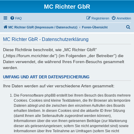
MC Richter GbR
FAQ
Registrieren
Anmelden
S
MC Richter GbR (Impressum / Datenschutz)
Foren-Übersicht
u
MC Richter GbR - Datenschutzerklärung
c
h
Diese Richtlinie beschreibt, wie „MC Richter GbR“
(„https://forum.mcrichter.de“) (im Folgenden „der Betreiber“) die
e
Daten verwendet, die während Ihres Foren-Besuchs gesammelt
werden.
UMFANG UND ART DER DATENSPEICHERUNG
Ihre Daten werden auf vier verschiedene Arten gesammelt:
Die Forensoftware phpBB erstellt bei Ihrem Besuch des Boards mehrere
Cookies. Cookies sind kleine Textdateien, die Ihr Browser als temporäre
Dateien ablegt und die zwischen den einzelnen Aufrufen des Boards
erhalten bleiben. In diesen Cookies sind die aktuelle ID Ihrer Sitzung
(damit Ihnen alle Seitenaufrufe zugeordnet werden können),
Informationen über die von Ihnen gelesenen Beiträge (zur Markierung
dieser als gelesen/ungelesen; sofern Sie nicht angemeldet sind) sowie
Informationen über Ihre Teilnahme an Umfragen (sofern Sie nicht