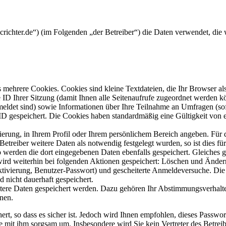
mcrichter.de“) (im Folgenden „der Betreiber“) die Daten verwendet, d
mehrere Cookies. Cookies sind kleine Textdateien, die Ihr Browser al
le ID Ihrer Sitzung (damit Ihnen alle Seitenaufrufe zugeordnet werden 
meldet sind) sowie Informationen über Ihre Teilnahme an Umfragen (sof
-ID gespeichert. Die Cookies haben standardmäßig eine Gültigkeit von e
rierung, in Ihrem Profil oder Ihrem persönlichem Bereich angeben. Für 
eiber weitere Daten als notwendig festgelegt wurden, so ist dies für 
so werden die dort eingegebenen Daten ebenfalls gespeichert. Gleiches g
 wird weiterhin bei folgenden Aktionen gespeichert: Löschen und Ände
ktivierung, Benutzer-Passwort) und gescheiterte Anmeldeversuche. D
d nicht dauerhaft gespeichert.
itere Daten gespeichert werden. Dazu gehören Ihr Abstimmungsverhalte
nen.
rt, so dass es sicher ist. Jedoch wird Ihnen empfohlen, dieses Passwo
ie mit ihm sorgsam um. Insbesondere wird Sie kein Vertreter des Betrei