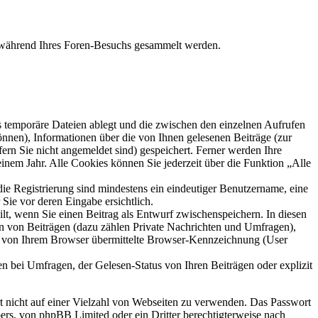
ie während Ihres Foren-Besuchs gesammelt werden.
s temporäre Dateien ablegt und die zwischen den einzelnen Aufrufen
können), Informationen über die von Ihnen gelesenen Beiträge (zur
ern Sie nicht angemeldet sind) gespeichert. Ferner werden Ihre
inem Jahr. Alle Cookies können Sie jederzeit über die Funktion „Alle
die Registrierung sind mindestens ein eindeutiger Benutzername, eine
Sie vor deren Eingabe ersichtlich.
ilt, wenn Sie einen Beitrag als Entwurf zwischenspeichern. In diesen
rn von Beiträgen (dazu zählen Private Nachrichten und Umfragen),
ie von Ihrem Browser übermittelte Browser-Kennzeichnung (User
n bei Umfragen, der Gelesen-Status von Ihren Beiträgen oder explizit
rt nicht auf einer Vielzahl von Webseiten zu verwenden. Das Passwort
bers, von phpBB Limited oder ein Dritter berechtigterweise nach