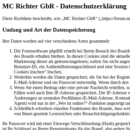
MC Richter GbR - Datenschutzerklärung
Diese Richtlinie beschreibt, wie „MC Richter GbR“ („https://forum.
Umfang und Art der Datenspeicherung
Ihre Daten werden auf vier verschiedene Arten gesammelt:
Die Forensoftware phpBB erstellt bei Ihrem Besuch des Boards 
des Boards erhalten bleiben. In diesen Cookies sind die aktuel
Markierung dieser als gelesen/ungelesen; sofern Sie nicht ange
Benutzer-ID, ein Authentifizierungsschlüssel und eine Session
Cookies löschen“ löschen.
Weiterhin werden die Daten gespeichert, die Sie bei der Regist
E-Mail-Adresse und ein Passwort notwendig. Wenn durch den Betr
Wenn Sie einen Beitrag oder eine private Nachricht erstellen, 
Fällen wird auch Ihre IP-Adresse gespeichert. Die IP-Adresse
Änderungen an zentralen Profildaten (E-Mail-Adresse, Kontoa
Agent) wird nur in der „Wer ist online?“-Funktion angezeigt un
Schließlich erfordern einzelne Funktionen des Boards, dass we
von Ihnen gesetzte Lesezeichen oder Benachrichtigungsfunktio
Ihr Passwort wird mit einer Einwege-Verschlüsselung (Hash) gespeiche
ist Ihr Schlüssel zu Ihrem Benutzerkonto für das Board, also gehen S