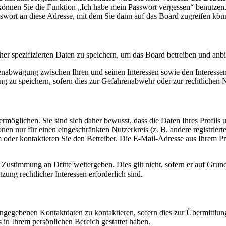
o können Sie die Funktion „Ich habe mein Passwort vergessen“ benutz
sswort an diese Adresse, mit dem Sie dann auf das Board zugreifen kön
her spezifizierten Daten zu speichern, um das Board betreiben und anb
ssenabwägung zwischen Ihren und seinen Interessen sowie den Interesse
 zu speichern, sofern dies zur Gefahrenabwehr oder zur rechtlichen N
möglichen. Sie sind sich daher bewusst, dass die Daten Ihres Profils un
nen nur für einen eingeschränkten Nutzerkreis (z. B. andere registrier
der kontaktieren Sie den Betreiber. Die E-Mail-Adresse aus Ihrem Prof
 Zustimmung an Dritte weitergeben. Dies gilt nicht, sofern er auf Grun
zung rechtlicher Interessen erforderlich sind.
angegebenen Kontaktdaten zu kontaktieren, sofern dies zur Übermittlung
s in Ihrem persönlichen Bereich gestattet haben.