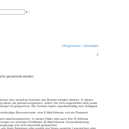
E
S
r
u
w
c
e
h
i
e
t
e
r
t
e
S
u
Registrieren
Anmelden
c
h
S
e
u
c
h
esuchs gesammelt werden.
e
wischen den einzelnen Aufrufen des Boards erhalten bleiben. In diesen
ng dieser als gelesen/ungelesen; sofern Sie nicht angemeldet sind) sowie
 Session-ID gespeichert. Die Cookies haben standardmäßig eine Gültigkeit
in eindeutiger Benutzername, eine E-Mail-Adresse und ein Passwort
wurf zwischenspeichern. In diesen Fällen wird auch Ihre IP-Adresse
ungen an zentralen Profildaten (E-Mail-Adresse, Kontoaktivierung,
 angezeigt und nicht dauerhaft gespeichert.
 von Ihren Beiträgen oder explizit von Ihnen gesetzte Lesezeichen oder