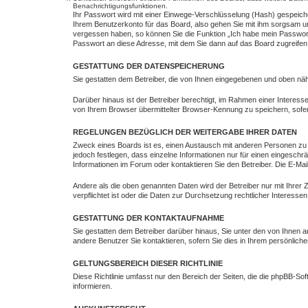
Benachrichtigungsfunktionen.
Ihr Passwort wird mit einer Einwege-Verschlüsselung (Hash) gespeiche
Ihrem Benutzerkonto für das Board, also gehen Sie mit ihm sorgsam um.
vergessen haben, so können Sie die Funktion „Ich habe mein Passwor
Passwort an diese Adresse, mit dem Sie dann auf das Board zugreife
GESTATTUNG DER DATENSPEICHERUNG
Sie gestatten dem Betreiber, die von Ihnen eingegebenen und oben näh
Darüber hinaus ist der Betreiber berechtigt, im Rahmen einer Interes
von Ihrem Browser übermittelter Browser-Kennung zu speichern, sofer
REGELUNGEN BEZÜGLICH DER WEITERGABE IHRER DATEN
Zweck eines Boards ist es, einen Austausch mit anderen Personen zu er
jedoch festlegen, dass einzelne Informationen nur für einen eingeschr
Informationen im Forum oder kontaktieren Sie den Betreiber. Die E-Mai
Andere als die oben genannten Daten wird der Betreiber nur mit Ihrer 
verpflichtet ist oder die Daten zur Durchsetzung rechtlicher Interessen 
GESTATTUNG DER KONTAKTAUFNAHME
Sie gestatten dem Betreiber darüber hinaus, Sie unter den von Ihnen a
andere Benutzer Sie kontaktieren, sofern Sie dies in Ihrem persönliche
GELTUNGSBEREICH DIESER RICHTLINIE
Diese Richtlinie umfasst nur den Bereich der Seiten, die die phpBB-S
informieren.