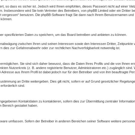
rt, so dass es sicher ist. Jedoch wird Ihnen empfohlen, dieses Passwort nicht auf einer Vi
 Insbesondere wird Sie kein Vertreter des Betreibers, von phpBB Limited oder ein Dritter b
t vergessen“ benutzen. Die phpBB-Software fragt Sie dann nach Ihrem Benutzernamen und I
n können.
er spezifizierten Daten zu speichern, um das Board betreiben und anbieten zu können.
senabwägung zwischen Ihren und seinen Interessen sowie den Interessen Dritter, Zeitpunkte
n dies zur Gefahrenabwehr oder zur rechtlichen Nachverfolgbarkeit notwendig ist.
möglichen. Sie sind sich daher bewusst, dass die Daten Ihres Profils und die von Ihnen erst
änkten Nutzerkreis (z. B. andere registrierte Benutzer, Administratoren etc.) zugänglich s
l-Adresse aus Ihrem Profil ist dabei jedoch nur für den Betreiber und von ihm beauftragte Pe
Zustimmung an Dritte weitergeben. Dies gilt nicht, sofern er auf Grund gesetzlicher Regelun
erforderlich sind.
ngegebenen Kontaktdaten zu kontaktieren, sofern dies zur Übermittlung zentraler Information
n Bereich gestattet haben.
oftware umfassen. Sofern der Betreiber in anderen Bereichen seiner Software weitere person