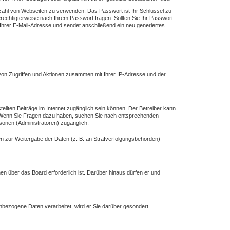
elzahl von Webseiten zu verwenden. Das Passwort ist Ihr Schlüssel zu
erechtigterweise nach Ihrem Passwort fragen. Sollten Sie Ihr Passwort
hrer E-Mail-Adresse und sendet anschließend ein neu generiertes
 von Zugriffen und Aktionen zusammen mit Ihrer IP-Adresse und der
ellten Beiträge im Internet zugänglich sein können. Der Betreiber kann
ind. Wenn Sie Fragen dazu haben, suchen Sie nach entsprechenden
rsonen (Administratoren) zugänglich.
gen zur Weitergabe der Daten (z. B. an Strafverfolgungsbehörden)
en über das Board erforderlich ist. Darüber hinaus dürfen er und
enbezogene Daten verarbeitet, wird er Sie darüber gesondert