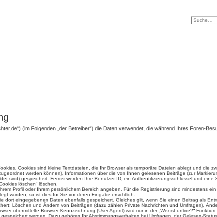
ng
richter.de“) (im Folgenden „der Betreiber“) die Daten verwendet, die während Ihres Foren-B
okies. Cookies sind kleine Textdateien, die Ihr Browser als temporäre Dateien ablegt und die z
fe zugeordnet werden können), Informationen über die von Ihnen gelesenen Beiträge (zur Markieru
et sind) gespeichert. Ferner werden Ihre Benutzer-ID, ein Authentifizierungsschlüssel und eine
 Cookies löschen“ löschen.
n Ihrem Profil oder Ihrem persönlichem Bereich angeben. Für die Registrierung sind mindestens e
t wurden, so ist dies für Sie vor deren Eingabe ersichtlich.
die dort eingegebenen Daten ebenfalls gespeichert. Gleiches gilt, wenn Sie einen Beitrag als Ent
ichert: Löschen und Ändern von Beiträgen (dazu zählen Private Nachrichten und Umfragen), Änder
ser übermittelte Browser-Kennzeichnung (User Agent) wird nur in der „Wer ist online?“-Funktion
en gespeichert werden. Dazu gehören Ihr Abstimmungsverhalten bei Umfragen, der Gelesen-Status