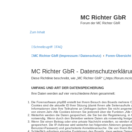
MC Richter GbR
Forum der MC Richter GbR
Zum Inhalt
Schnellzugriff
FAQ
MC Richter GbR (Impressum / Datenschutz)
Foren-Übersicht
MC Richter GbR - Datenschutzerkläru
Diese Richtlinie beschreibt, wie „MC Richter GbR“ („https://forum.mc
UMFANG UND ART DER DATENSPEICHERUNG
Ihre Daten werden auf vier verschiedene Arten gesammelt:
Die Forensoftware phpBB erstellt bei Ihrem Besuch des Boards mehrere Co
Cookies sind die aktuelle ID Ihrer Sitzung (damit Ihnen alle Seitenaufru
Informationen über Ihre Teilnahme an Umfragen (sofern Sie nicht angemeld
von einem Jahr. Alle Cookies können Sie jederzeit über die Funktion „Alle
Weiterhin werden die Daten gespeichert, die Sie bei der Registrierung, i
notwendig. Wenn durch den Betreiber weitere Daten als notwendig festgeleg
Wenn Sie einen Beitrag oder eine private Nachricht erstellen, so werden 
gespeichert. Die IP-Adresse wird weiterhin bei folgenden Aktionen gespe
Benutzer-Passwort) und gescheiterte Anmeldeversuche. Die von Ihrem Brow
Schließlich erfordern einzelne Funktionen des Boards, dass weitere Dat