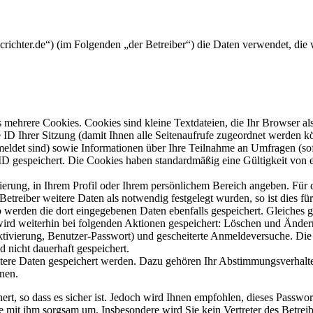
mcrichter.de“) (im Folgenden „der Betreiber“) die Daten verwendet, d
mehrere Cookies. Cookies sind kleine Textdateien, die Ihr Browser al
le ID Ihrer Sitzung (damit Ihnen alle Seitenaufrufe zugeordnet werden 
meldet sind) sowie Informationen über Ihre Teilnahme an Umfragen (sof
-ID gespeichert. Die Cookies haben standardmäßig eine Gültigkeit von e
rierung, in Ihrem Profil oder Ihrem persönlichem Bereich angeben. Für 
eiber weitere Daten als notwendig festgelegt wurden, so ist dies für 
so werden die dort eingegebenen Daten ebenfalls gespeichert. Gleiches g
 wird weiterhin bei folgenden Aktionen gespeichert: Löschen und Ände
ktivierung, Benutzer-Passwort) und gescheiterte Anmeldeversuche. D
d nicht dauerhaft gespeichert.
itere Daten gespeichert werden. Dazu gehören Ihr Abstimmungsverhalte
nen.
rt, so dass es sicher ist. Jedoch wird Ihnen empfohlen, dieses Passwo
ie mit ihm sorgsam um. Insbesondere wird Sie kein Vertreter des Betrei