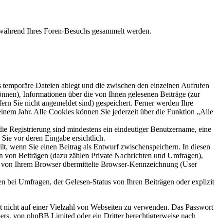
ie während Ihres Foren-Besuchs gesammelt werden.
s temporäre Dateien ablegt und die zwischen den einzelnen Aufrufen
können), Informationen über die von Ihnen gelesenen Beiträge (zur
ern Sie nicht angemeldet sind) gespeichert. Ferner werden Ihre
inem Jahr. Alle Cookies können Sie jederzeit über die Funktion „Alle
die Registrierung sind mindestens ein eindeutiger Benutzername, eine
Sie vor deren Eingabe ersichtlich.
ilt, wenn Sie einen Beitrag als Entwurf zwischenspeichern. In diesen
rn von Beiträgen (dazu zählen Private Nachrichten und Umfragen),
ie von Ihrem Browser übermittelte Browser-Kennzeichnung (User
n bei Umfragen, der Gelesen-Status von Ihren Beiträgen oder explizit
rt nicht auf einer Vielzahl von Webseiten zu verwenden. Das Passwort
bers, von phpBB Limited oder ein Dritter berechtigterweise nach