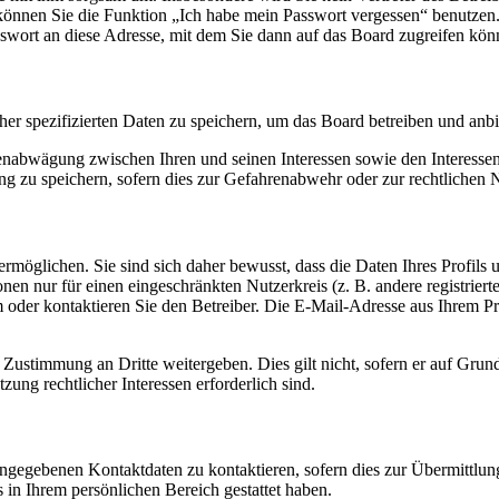
o können Sie die Funktion „Ich habe mein Passwort vergessen“ benutz
sswort an diese Adresse, mit dem Sie dann auf das Board zugreifen kön
her spezifizierten Daten zu speichern, um das Board betreiben und anb
ssenabwägung zwischen Ihren und seinen Interessen sowie den Interesse
 zu speichern, sofern dies zur Gefahrenabwehr oder zur rechtlichen N
möglichen. Sie sind sich daher bewusst, dass die Daten Ihres Profils un
nen nur für einen eingeschränkten Nutzerkreis (z. B. andere registrier
der kontaktieren Sie den Betreiber. Die E-Mail-Adresse aus Ihrem Prof
 Zustimmung an Dritte weitergeben. Dies gilt nicht, sofern er auf Grun
zung rechtlicher Interessen erforderlich sind.
angegebenen Kontaktdaten zu kontaktieren, sofern dies zur Übermittlung
s in Ihrem persönlichen Bereich gestattet haben.