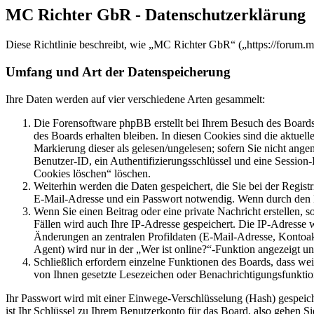
MC Richter GbR - Datenschutzerklärung
Diese Richtlinie beschreibt, wie „MC Richter GbR“ („https://forum.
Umfang und Art der Datenspeicherung
Ihre Daten werden auf vier verschiedene Arten gesammelt:
Die Forensoftware phpBB erstellt bei Ihrem Besuch des Boards 
des Boards erhalten bleiben. In diesen Cookies sind die aktuel
Markierung dieser als gelesen/ungelesen; sofern Sie nicht ange
Benutzer-ID, ein Authentifizierungsschlüssel und eine Session
Cookies löschen“ löschen.
Weiterhin werden die Daten gespeichert, die Sie bei der Regist
E-Mail-Adresse und ein Passwort notwendig. Wenn durch den Betr
Wenn Sie einen Beitrag oder eine private Nachricht erstellen, 
Fällen wird auch Ihre IP-Adresse gespeichert. Die IP-Adresse
Änderungen an zentralen Profildaten (E-Mail-Adresse, Kontoa
Agent) wird nur in der „Wer ist online?“-Funktion angezeigt un
Schließlich erfordern einzelne Funktionen des Boards, dass we
von Ihnen gesetzte Lesezeichen oder Benachrichtigungsfunktio
Ihr Passwort wird mit einer Einwege-Verschlüsselung (Hash) gespeiche
ist Ihr Schlüssel zu Ihrem Benutzerkonto für das Board, also gehen S