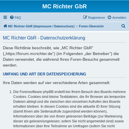
MC Richter GbR
FAQ
Registrieren
Anmelden
S
MC Richter GbR (Impressum / Datenschutz)
Foren-Übersicht
u
MC Richter GbR - Datenschutzerklärung
c
h
Diese Richtlinie beschreibt, wie „MC Richter GbR“
(„https://forum.mcrichter.de“) (im Folgenden „der Betreiber“) die
e
Daten verwendet, die während Ihres Foren-Besuchs gesammelt
werden.
UMFANG UND ART DER DATENSPEICHERUNG
Ihre Daten werden auf vier verschiedene Arten gesammelt:
Die Forensoftware phpBB erstellt bei Ihrem Besuch des Boards mehrere
Cookies. Cookies sind kleine Textdateien, die Ihr Browser als temporäre
Dateien ablegt und die zwischen den einzelnen Aufrufen des Boards
erhalten bleiben. In diesen Cookies sind die aktuelle ID Ihrer Sitzung
(damit Ihnen alle Seitenaufrufe zugeordnet werden können),
Informationen über die von Ihnen gelesenen Beiträge (zur Markierung
dieser als gelesen/ungelesen; sofern Sie nicht angemeldet sind) sowie
Informationen über Ihre Teilnahme an Umfragen (sofern Sie nicht