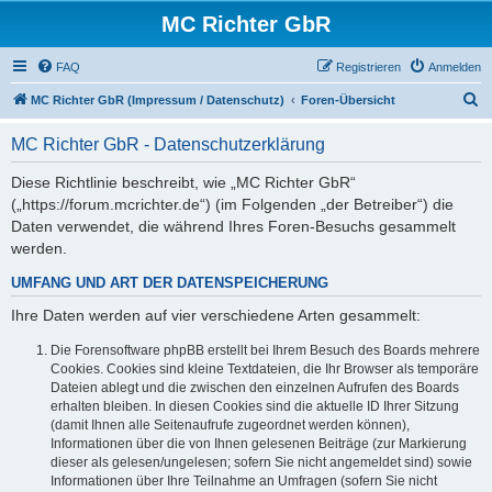
MC Richter GbR
FAQ
Registrieren
Anmelden
S
MC Richter GbR (Impressum / Datenschutz)
Foren-Übersicht
u
MC Richter GbR - Datenschutzerklärung
c
h
Diese Richtlinie beschreibt, wie „MC Richter GbR“
(„https://forum.mcrichter.de“) (im Folgenden „der Betreiber“) die
e
Daten verwendet, die während Ihres Foren-Besuchs gesammelt
werden.
UMFANG UND ART DER DATENSPEICHERUNG
Ihre Daten werden auf vier verschiedene Arten gesammelt:
Die Forensoftware phpBB erstellt bei Ihrem Besuch des Boards mehrere
Cookies. Cookies sind kleine Textdateien, die Ihr Browser als temporäre
Dateien ablegt und die zwischen den einzelnen Aufrufen des Boards
erhalten bleiben. In diesen Cookies sind die aktuelle ID Ihrer Sitzung
(damit Ihnen alle Seitenaufrufe zugeordnet werden können),
Informationen über die von Ihnen gelesenen Beiträge (zur Markierung
dieser als gelesen/ungelesen; sofern Sie nicht angemeldet sind) sowie
Informationen über Ihre Teilnahme an Umfragen (sofern Sie nicht