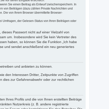
Sie vor deren Eingabe ersichtlich.
, wenn Sie einen Beitrag als Entwurf zwischenspeichern. In
ern von Beiträgen (dazu zählen Private Nachrichten und
e. Die von Ihrem Browser übermittelte Browser-
ei Umfragen, der Gelesen-Status von Ihren Beiträgen oder
 dieses Passwort nicht auf einer Vielzahl von
sam um. Insbesondere wird Sie kein Vertreter des
essen haben, so können Sie die Funktion „Ich habe
se und sendet anschließend ein neu generiertes
betreiben und anbieten zu können.
e den Interessen Dritter, Zeitpunkte von Zugriffen
n dies zur Gefahrenabwehr oder zur rechtlichen
n Ihres Profils und die von Ihnen erstellten Beiträge
änkten Nutzerkreis (z. B. andere registrierte