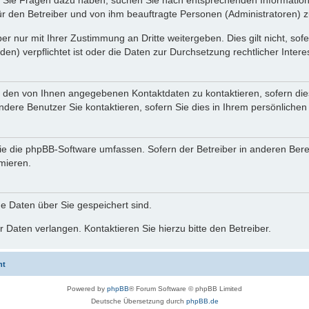
nn Sie Fragen dazu haben, suchen Sie nach entsprechenden Information
für den Betreiber und von ihm beauftragte Personen (Administratoren) z
r nur mit Ihrer Zustimmung an Dritte weitergeben. Dies gilt nicht, so
n) verpflichtet ist oder die Daten zur Durchsetzung rechtlicher Interes
r den von Ihnen angegebenen Kontaktdaten zu kontaktieren, sofern die
andere Benutzer Sie kontaktieren, sofern Sie dies in Ihrem persönlichen
, die die phpBB-Software umfassen. Sofern der Betreiber in anderen Be
rmieren.
he Daten über Sie gespeichert sind.
 Daten verlangen. Kontaktieren Sie hierzu bitte den Betreiber.
ht
Powered by
phpBB
® Forum Software © phpBB Limited
Deutsche Übersetzung durch
phpBB.de