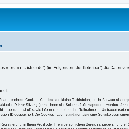
ht
https://forum.mcrichter.de“) (im Folgenden „der Betreiber“) die Daten
melt:
Boards mehrere Cookies. Cookies sind kleine Textdateien, die Ihr Browser als tem
 aktuelle ID Ihrer Sitzung (damit Ihnen alle Seitenaufrufe zugeordnet werden könne
cht angemeldet sind) sowie Informationen über Ihre Teilnahme an Umfragen (sofern
ession-ID gespeichert. Die Cookies haben standardmäßig eine Gültigkeit von einem 
 Registrierung, in Ihrem Profil oder Ihrem persönlichem Bereich angeben. Für die