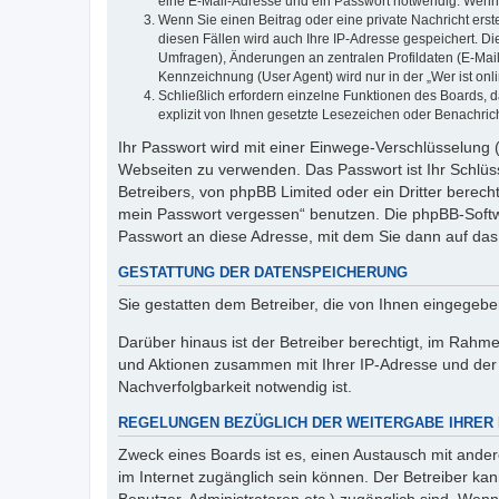
eine E-Mail-Adresse und ein Passwort notwendig. Wenn du
Wenn Sie einen Beitrag oder eine private Nachricht erst
diesen Fällen wird auch Ihre IP-Adresse gespeichert. D
Umfragen), Änderungen an zentralen Profildaten (E-Mai
Kennzeichnung (User Agent) wird nur in der „Wer ist onl
Schließlich erfordern einzelne Funktionen des Boards,
explizit von Ihnen gesetzte Lesezeichen oder Benachric
Ihr Passwort wird mit einer Einwege-Verschlüsselung (
Webseiten zu verwenden. Das Passwort ist Ihr Schlüss
Betreibers, von phpBB Limited oder ein Dritter berec
mein Passwort vergessen“ benutzen. Die phpBB-Softw
Passwort an diese Adresse, mit dem Sie dann auf das
GESTATTUNG DER DATENSPEICHERUNG
Sie gestatten dem Betreiber, die von Ihnen eingegeb
Darüber hinaus ist der Betreiber berechtigt, im Rahm
und Aktionen zusammen mit Ihrer IP-Adresse und der 
Nachverfolgbarkeit notwendig ist.
REGELUNGEN BEZÜGLICH DER WEITERGABE IHRER
Zweck eines Boards ist es, einen Austausch mit andere
im Internet zugänglich sein können. Der Betreiber kan