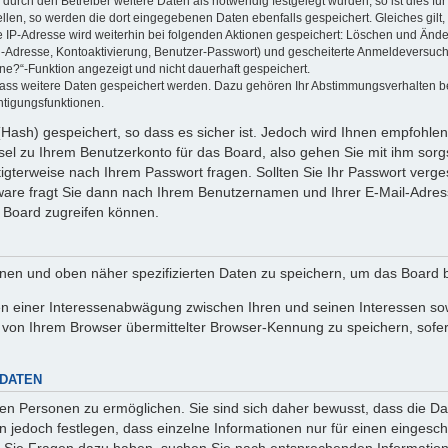
rch den Betreiber weitere Daten als notwendig festgelegt wurden, so ist dies für 
ellen, so werden die dort eingegebenen Daten ebenfalls gespeichert. Gleiches gilt
ie IP-Adresse wird weiterhin bei folgenden Aktionen gespeichert: Löschen und Änd
l-Adresse, Kontoaktivierung, Benutzer-Passwort) und gescheiterte Anmeldeversuch
ine?“-Funktion angezeigt und nicht dauerhaft gespeichert.
 dass weitere Daten gespeichert werden. Dazu gehören Ihr Abstimmungsverhalten b
htigungsfunktionen.
Hash) gespeichert, so dass es sicher ist. Jedoch wird Ihnen empfohlen,
el zu Ihrem Benutzerkonto für das Board, also gehen Sie mit ihm sorg
htigterweise nach Ihrem Passwort fragen. Sollten Sie Ihr Passwort verg
are fragt Sie dann nach Ihrem Benutzernamen und Ihrer E-Mail-Adres
 Board zugreifen können.
enen und oben näher spezifizierten Daten zu speichern, um das Board 
en einer Interessenabwägung zwischen Ihren und seinen Interessen sowi
von Ihrem Browser übermittelter Browser-Kennung zu speichern, sofer
 DATEN
n Personen zu ermöglichen. Sie sind sich daher bewusst, dass die Date
n jedoch festlegen, dass einzelne Informationen nur für einen eingeschr