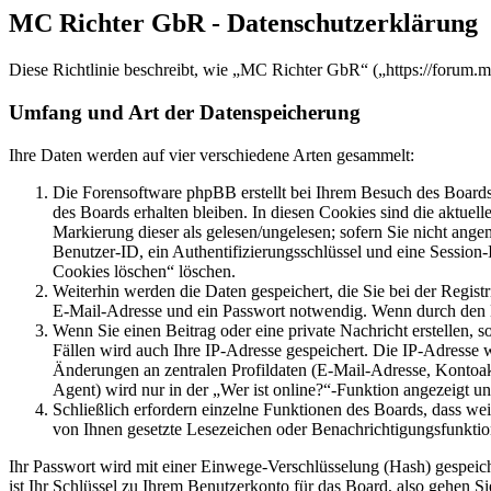
MC Richter GbR - Datenschutzerklärung
Diese Richtlinie beschreibt, wie „MC Richter GbR“ („https://forum.
Umfang und Art der Datenspeicherung
Ihre Daten werden auf vier verschiedene Arten gesammelt:
Die Forensoftware phpBB erstellt bei Ihrem Besuch des Boards 
des Boards erhalten bleiben. In diesen Cookies sind die aktuel
Markierung dieser als gelesen/ungelesen; sofern Sie nicht ange
Benutzer-ID, ein Authentifizierungsschlüssel und eine Session
Cookies löschen“ löschen.
Weiterhin werden die Daten gespeichert, die Sie bei der Regist
E-Mail-Adresse und ein Passwort notwendig. Wenn durch den Betr
Wenn Sie einen Beitrag oder eine private Nachricht erstellen, 
Fällen wird auch Ihre IP-Adresse gespeichert. Die IP-Adresse
Änderungen an zentralen Profildaten (E-Mail-Adresse, Kontoa
Agent) wird nur in der „Wer ist online?“-Funktion angezeigt un
Schließlich erfordern einzelne Funktionen des Boards, dass we
von Ihnen gesetzte Lesezeichen oder Benachrichtigungsfunktio
Ihr Passwort wird mit einer Einwege-Verschlüsselung (Hash) gespeiche
ist Ihr Schlüssel zu Ihrem Benutzerkonto für das Board, also gehen S