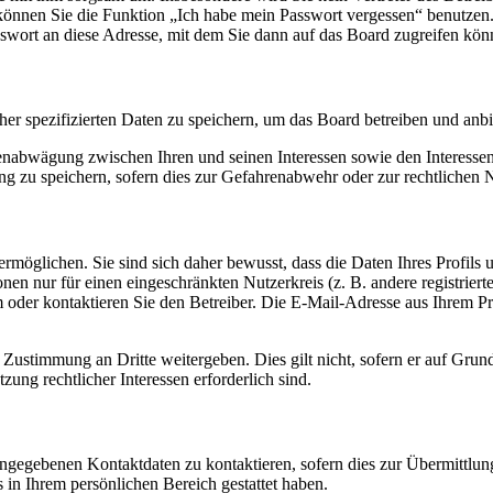
o können Sie die Funktion „Ich habe mein Passwort vergessen“ benutz
sswort an diese Adresse, mit dem Sie dann auf das Board zugreifen kön
her spezifizierten Daten zu speichern, um das Board betreiben und anb
ssenabwägung zwischen Ihren und seinen Interessen sowie den Interesse
 zu speichern, sofern dies zur Gefahrenabwehr oder zur rechtlichen N
möglichen. Sie sind sich daher bewusst, dass die Daten Ihres Profils un
nen nur für einen eingeschränkten Nutzerkreis (z. B. andere registrier
der kontaktieren Sie den Betreiber. Die E-Mail-Adresse aus Ihrem Prof
 Zustimmung an Dritte weitergeben. Dies gilt nicht, sofern er auf Grun
zung rechtlicher Interessen erforderlich sind.
angegebenen Kontaktdaten zu kontaktieren, sofern dies zur Übermittlung
s in Ihrem persönlichen Bereich gestattet haben.