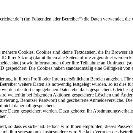
mcrichter.de“) (im Folgenden „der Betreiber“) die Daten verwendet, d
mehrere Cookies. Cookies sind kleine Textdateien, die Ihr Browser al
le ID Ihrer Sitzung (damit Ihnen alle Seitenaufrufe zugeordnet werden 
meldet sind) sowie Informationen über Ihre Teilnahme an Umfragen (sof
-ID gespeichert. Die Cookies haben standardmäßig eine Gültigkeit von e
rierung, in Ihrem Profil oder Ihrem persönlichem Bereich angeben. Für 
eiber weitere Daten als notwendig festgelegt wurden, so ist dies für 
so werden die dort eingegebenen Daten ebenfalls gespeichert. Gleiches g
 wird weiterhin bei folgenden Aktionen gespeichert: Löschen und Ände
ktivierung, Benutzer-Passwort) und gescheiterte Anmeldeversuche. D
d nicht dauerhaft gespeichert.
itere Daten gespeichert werden. Dazu gehören Ihr Abstimmungsverhalte
nen.
rt, so dass es sicher ist. Jedoch wird Ihnen empfohlen, dieses Passwo
ie mit ihm sorgsam um. Insbesondere wird Sie kein Vertreter des Betrei