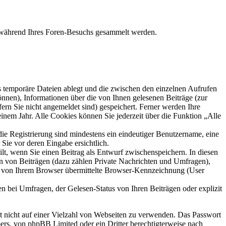
ie während Ihres Foren-Besuchs gesammelt werden.
s temporäre Dateien ablegt und die zwischen den einzelnen Aufrufen
können), Informationen über die von Ihnen gelesenen Beiträge (zur
ern Sie nicht angemeldet sind) gespeichert. Ferner werden Ihre
inem Jahr. Alle Cookies können Sie jederzeit über die Funktion „Alle
die Registrierung sind mindestens ein eindeutiger Benutzername, eine
Sie vor deren Eingabe ersichtlich.
ilt, wenn Sie einen Beitrag als Entwurf zwischenspeichern. In diesen
rn von Beiträgen (dazu zählen Private Nachrichten und Umfragen),
ie von Ihrem Browser übermittelte Browser-Kennzeichnung (User
n bei Umfragen, der Gelesen-Status von Ihren Beiträgen oder explizit
rt nicht auf einer Vielzahl von Webseiten zu verwenden. Das Passwort
bers, von phpBB Limited oder ein Dritter berechtigterweise nach