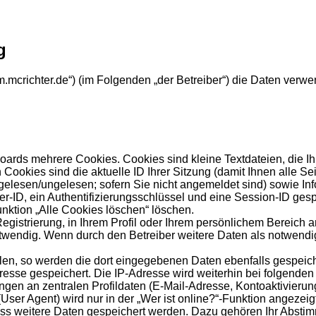
g
rum.mcrichter.de“) (im Folgenden „der Betreiber“) die Daten ve
oards mehrere Cookies. Cookies sind kleine Textdateien, die I
 Cookies sind die aktuelle ID Ihrer Sitzung (damit Ihnen alle S
gelesen/ungelesen; sofern Sie nicht angemeldet sind) sowie In
er-ID, ein Authentifizierungsschlüssel und eine Session-ID ges
unktion „Alle Cookies löschen“ löschen.
Registrierung, in Ihrem Profil oder Ihrem persönlichem Bereich 
endig. Wenn durch den Betreiber weitere Daten als notwendig f
len, so werden die dort eingegebenen Daten ebenfalls gespeiche
dresse gespeichert. Die IP-Adresse wird weiterhin bei folgende
gen an zentralen Profildaten (E-Mail-Adresse, Kontoaktivieru
er Agent) wird nur in der „Wer ist online?“-Funktion angezeigt
ass weitere Daten gespeichert werden. Dazu gehören Ihr Absti