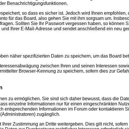
oder Benachrichtigungsfunktionen.
peichert, so dass es sicher ist. Jedoch wird Ihnen empfohlen, 
nto für das Board, also gehen Sie mit ihm sorgsam um. Insbeso
t fragen. Sollten Sie Ihr Passwort vergessen haben, so können 
und Ihrer E-Mail-Adresse und sendet anschließend ein neu gen
oben näher spezifizierten Daten zu speichern, um das Board be
Interessenabwägung zwischen Ihren und seinen Interessen sowie 
mittelter Browser-Kennung zu speichern, sofern dies zur Gefah
n
n zu ermöglichen. Sie sind sich daher bewusst, dass die Daten I
ss einzelne Informationen nur für einen eingeschränkten Nutzerkr
 entsprechenden Informationen im Forum oder kontaktieren Sie 
(Administratoren) zugänglich.
 Ihrer Zustimmung an Dritte weitergeben. Dies gilt nicht, sofe