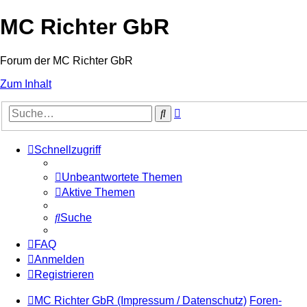
MC Richter GbR
Forum der MC Richter GbR
Zum Inhalt
Erweiterte
Suche
Suche
Schnellzugriff
Unbeantwortete Themen
Aktive Themen
Suche
FAQ
Anmelden
Registrieren
MC Richter GbR (Impressum / Datenschutz)
Foren-