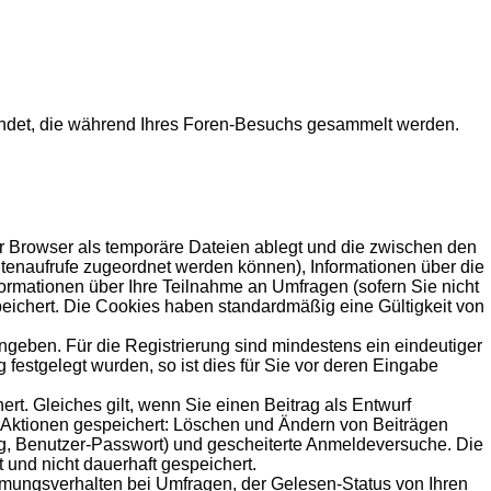
rwendet, die während Ihres Foren-Besuchs gesammelt werden.
hr Browser als temporäre Dateien ablegt und die zwischen den
eitenaufrufe zugeordnet werden können), Informationen über die
formationen über Ihre Teilnahme an Umfragen (sofern Sie nicht
peichert. Die Cookies haben standardmäßig eine Gültigkeit von
angeben. Für die Registrierung sind mindestens ein eindeutiger
estgelegt wurden, so ist dies für Sie vor deren Eingabe
rt. Gleiches gilt, wenn Sie einen Beitrag als Entwurf
n Aktionen gespeichert: Löschen und Ändern von Beiträgen
ng, Benutzer-Passwort) und gescheiterte Anmeldeversuche. Die
 und nicht dauerhaft gespeichert.
mmungsverhalten bei Umfragen, der Gelesen-Status von Ihren