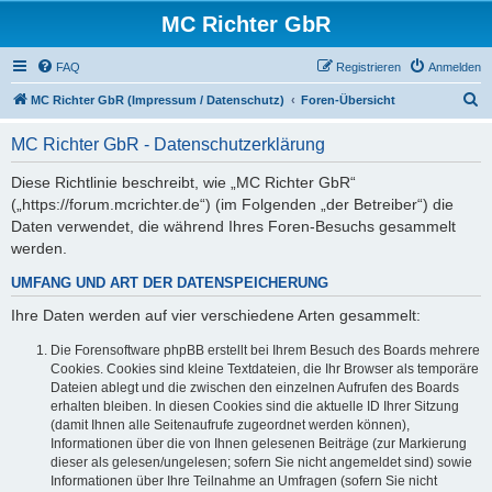
MC Richter GbR
FAQ
Registrieren
Anmelden
S
MC Richter GbR (Impressum / Datenschutz)
Foren-Übersicht
u
MC Richter GbR - Datenschutzerklärung
c
h
Diese Richtlinie beschreibt, wie „MC Richter GbR“
(„https://forum.mcrichter.de“) (im Folgenden „der Betreiber“) die
e
Daten verwendet, die während Ihres Foren-Besuchs gesammelt
werden.
UMFANG UND ART DER DATENSPEICHERUNG
Ihre Daten werden auf vier verschiedene Arten gesammelt:
Die Forensoftware phpBB erstellt bei Ihrem Besuch des Boards mehrere
Cookies. Cookies sind kleine Textdateien, die Ihr Browser als temporäre
Dateien ablegt und die zwischen den einzelnen Aufrufen des Boards
erhalten bleiben. In diesen Cookies sind die aktuelle ID Ihrer Sitzung
(damit Ihnen alle Seitenaufrufe zugeordnet werden können),
Informationen über die von Ihnen gelesenen Beiträge (zur Markierung
dieser als gelesen/ungelesen; sofern Sie nicht angemeldet sind) sowie
Informationen über Ihre Teilnahme an Umfragen (sofern Sie nicht