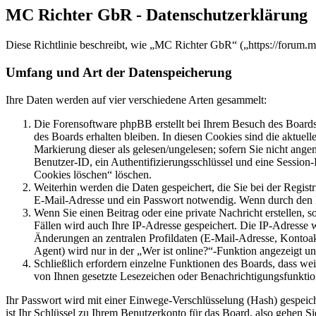
MC Richter GbR - Datenschutzerklärung
Diese Richtlinie beschreibt, wie „MC Richter GbR“ („https://forum.
Umfang und Art der Datenspeicherung
Ihre Daten werden auf vier verschiedene Arten gesammelt:
Die Forensoftware phpBB erstellt bei Ihrem Besuch des Boards 
des Boards erhalten bleiben. In diesen Cookies sind die aktuel
Markierung dieser als gelesen/ungelesen; sofern Sie nicht ange
Benutzer-ID, ein Authentifizierungsschlüssel und eine Session
Cookies löschen“ löschen.
Weiterhin werden die Daten gespeichert, die Sie bei der Regist
E-Mail-Adresse und ein Passwort notwendig. Wenn durch den Betr
Wenn Sie einen Beitrag oder eine private Nachricht erstellen, 
Fällen wird auch Ihre IP-Adresse gespeichert. Die IP-Adresse
Änderungen an zentralen Profildaten (E-Mail-Adresse, Kontoa
Agent) wird nur in der „Wer ist online?“-Funktion angezeigt un
Schließlich erfordern einzelne Funktionen des Boards, dass we
von Ihnen gesetzte Lesezeichen oder Benachrichtigungsfunktio
Ihr Passwort wird mit einer Einwege-Verschlüsselung (Hash) gespeiche
ist Ihr Schlüssel zu Ihrem Benutzerkonto für das Board, also gehen S