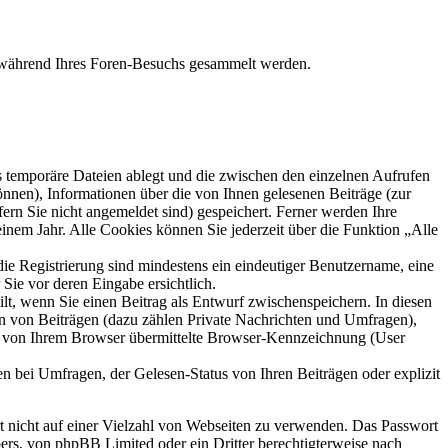
ie während Ihres Foren-Besuchs gesammelt werden.
s temporäre Dateien ablegt und die zwischen den einzelnen Aufrufen
können), Informationen über die von Ihnen gelesenen Beiträge (zur
ern Sie nicht angemeldet sind) gespeichert. Ferner werden Ihre
inem Jahr. Alle Cookies können Sie jederzeit über die Funktion „Alle
die Registrierung sind mindestens ein eindeutiger Benutzername, eine
Sie vor deren Eingabe ersichtlich.
ilt, wenn Sie einen Beitrag als Entwurf zwischenspeichern. In diesen
rn von Beiträgen (dazu zählen Private Nachrichten und Umfragen),
ie von Ihrem Browser übermittelte Browser-Kennzeichnung (User
n bei Umfragen, der Gelesen-Status von Ihren Beiträgen oder explizit
rt nicht auf einer Vielzahl von Webseiten zu verwenden. Das Passwort
bers, von phpBB Limited oder ein Dritter berechtigterweise nach