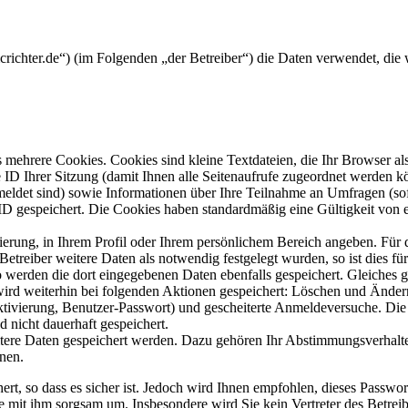
mcrichter.de“) (im Folgenden „der Betreiber“) die Daten verwendet, d
mehrere Cookies. Cookies sind kleine Textdateien, die Ihr Browser al
le ID Ihrer Sitzung (damit Ihnen alle Seitenaufrufe zugeordnet werden 
meldet sind) sowie Informationen über Ihre Teilnahme an Umfragen (sof
-ID gespeichert. Die Cookies haben standardmäßig eine Gültigkeit von e
rierung, in Ihrem Profil oder Ihrem persönlichem Bereich angeben. Für 
eiber weitere Daten als notwendig festgelegt wurden, so ist dies für 
so werden die dort eingegebenen Daten ebenfalls gespeichert. Gleiches g
 wird weiterhin bei folgenden Aktionen gespeichert: Löschen und Ände
ktivierung, Benutzer-Passwort) und gescheiterte Anmeldeversuche. D
d nicht dauerhaft gespeichert.
itere Daten gespeichert werden. Dazu gehören Ihr Abstimmungsverhalte
nen.
rt, so dass es sicher ist. Jedoch wird Ihnen empfohlen, dieses Passwo
ie mit ihm sorgsam um. Insbesondere wird Sie kein Vertreter des Betrei