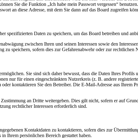
o können Sie die Funktion „Ich habe mein Passwort vergessen“ benutz
sswort an diese Adresse, mit dem Sie dann auf das Board zugreifen kön
her spezifizierten Daten zu speichern, um das Board betreiben und anb
ssenabwägung zwischen Ihren und seinen Interessen sowie den Interesse
 zu speichern, sofern dies zur Gefahrenabwehr oder zur rechtlichen N
möglichen. Sie sind sich daher bewusst, dass die Daten Ihres Profils un
nen nur für einen eingeschränkten Nutzerkreis (z. B. andere registrier
der kontaktieren Sie den Betreiber. Die E-Mail-Adresse aus Ihrem Prof
 Zustimmung an Dritte weitergeben. Dies gilt nicht, sofern er auf Grun
zung rechtlicher Interessen erforderlich sind.
angegebenen Kontaktdaten zu kontaktieren, sofern dies zur Übermittlung
s in Ihrem persönlichen Bereich gestattet haben.