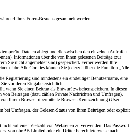
ie während Ihres Foren-Besuchs gesammelt werden.
s temporäre Dateien ablegt und die zwischen den einzelnen Aufrufen
können), Informationen über die von Ihnen gelesenen Beiträge (zur
ern Sie nicht angemeldet sind) gespeichert. Ferner werden Ihre
inem Jahr. Alle Cookies können Sie jederzeit über die Funktion „Alle
die Registrierung sind mindestens ein eindeutiger Benutzername, eine
Sie vor deren Eingabe ersichtlich.
ilt, wenn Sie einen Beitrag als Entwurf zwischenspeichern. In diesen
rn von Beiträgen (dazu zählen Private Nachrichten und Umfragen),
ie von Ihrem Browser übermittelte Browser-Kennzeichnung (User
n bei Umfragen, der Gelesen-Status von Ihren Beiträgen oder explizit
rt nicht auf einer Vielzahl von Webseiten zu verwenden. Das Passwort
bers, von phpBB Limited oder ein Dritter berechtigterweise nach