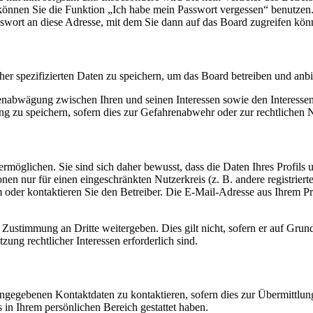
o können Sie die Funktion „Ich habe mein Passwort vergessen“ benutz
sswort an diese Adresse, mit dem Sie dann auf das Board zugreifen kön
her spezifizierten Daten zu speichern, um das Board betreiben und anb
ssenabwägung zwischen Ihren und seinen Interessen sowie den Interesse
 zu speichern, sofern dies zur Gefahrenabwehr oder zur rechtlichen N
möglichen. Sie sind sich daher bewusst, dass die Daten Ihres Profils un
nen nur für einen eingeschränkten Nutzerkreis (z. B. andere registrier
der kontaktieren Sie den Betreiber. Die E-Mail-Adresse aus Ihrem Prof
 Zustimmung an Dritte weitergeben. Dies gilt nicht, sofern er auf Grun
zung rechtlicher Interessen erforderlich sind.
angegebenen Kontaktdaten zu kontaktieren, sofern dies zur Übermittlung
s in Ihrem persönlichen Bereich gestattet haben.