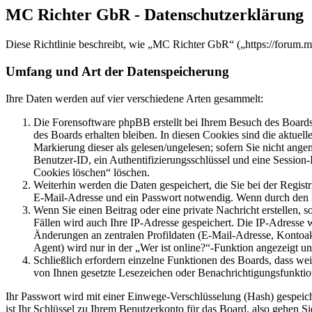
MC Richter GbR - Datenschutzerklärung
Diese Richtlinie beschreibt, wie „MC Richter GbR“ („https://forum.
Umfang und Art der Datenspeicherung
Ihre Daten werden auf vier verschiedene Arten gesammelt:
Die Forensoftware phpBB erstellt bei Ihrem Besuch des Boards 
des Boards erhalten bleiben. In diesen Cookies sind die aktuel
Markierung dieser als gelesen/ungelesen; sofern Sie nicht ange
Benutzer-ID, ein Authentifizierungsschlüssel und eine Session
Cookies löschen“ löschen.
Weiterhin werden die Daten gespeichert, die Sie bei der Regist
E-Mail-Adresse und ein Passwort notwendig. Wenn durch den Betr
Wenn Sie einen Beitrag oder eine private Nachricht erstellen, 
Fällen wird auch Ihre IP-Adresse gespeichert. Die IP-Adresse
Änderungen an zentralen Profildaten (E-Mail-Adresse, Kontoa
Agent) wird nur in der „Wer ist online?“-Funktion angezeigt un
Schließlich erfordern einzelne Funktionen des Boards, dass we
von Ihnen gesetzte Lesezeichen oder Benachrichtigungsfunktio
Ihr Passwort wird mit einer Einwege-Verschlüsselung (Hash) gespeiche
ist Ihr Schlüssel zu Ihrem Benutzerkonto für das Board, also gehen S