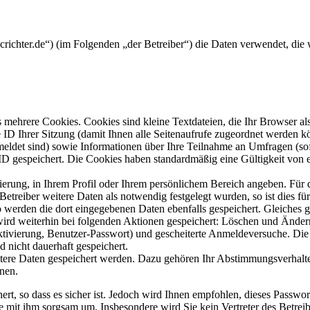
mcrichter.de“) (im Folgenden „der Betreiber“) die Daten verwendet, d
mehrere Cookies. Cookies sind kleine Textdateien, die Ihr Browser al
le ID Ihrer Sitzung (damit Ihnen alle Seitenaufrufe zugeordnet werden 
meldet sind) sowie Informationen über Ihre Teilnahme an Umfragen (sof
-ID gespeichert. Die Cookies haben standardmäßig eine Gültigkeit von e
rierung, in Ihrem Profil oder Ihrem persönlichem Bereich angeben. Für 
eiber weitere Daten als notwendig festgelegt wurden, so ist dies für 
so werden die dort eingegebenen Daten ebenfalls gespeichert. Gleiches g
 wird weiterhin bei folgenden Aktionen gespeichert: Löschen und Ände
ktivierung, Benutzer-Passwort) und gescheiterte Anmeldeversuche. D
d nicht dauerhaft gespeichert.
itere Daten gespeichert werden. Dazu gehören Ihr Abstimmungsverhalte
nen.
rt, so dass es sicher ist. Jedoch wird Ihnen empfohlen, dieses Passwo
ie mit ihm sorgsam um. Insbesondere wird Sie kein Vertreter des Betrei