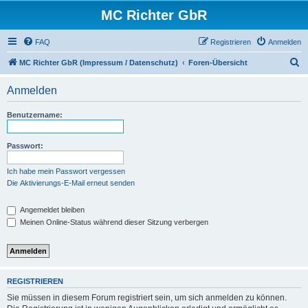
MC Richter GbR
FAQ
Registrieren
Anmelden
S
MC Richter GbR (Impressum / Datenschutz)
Foren-Übersicht
u
Anmelden
c
h
Benutzername:
e
Passwort:
Ich habe mein Passwort vergessen
Die Aktivierungs-E-Mail erneut senden
Angemeldet bleiben
Meinen Online-Status während dieser Sitzung verbergen
REGISTRIEREN
Sie müssen in diesem Forum registriert sein, um sich anmelden zu können.