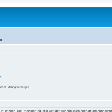
ht
en
ieser Sitzung verbergen
 zu können. Die Registrierung ist in wenigen Augenblicken erledigt und ermöglicht