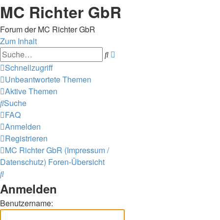
MC Richter GbR
Forum der MC Richter GbR
Zum Inhalt
Erweiterte
Suche
Suche
Schnellzugriff
Unbeantwortete Themen
Aktive Themen
Suche
FAQ
Anmelden
Registrieren
MC Richter GbR (Impressum /
Datenschutz)
Foren-Übersicht
Suche
Anmelden
Benutzername: