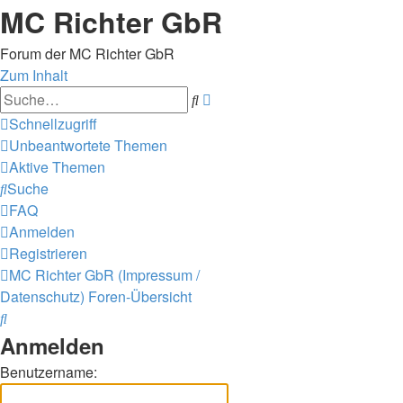
MC Richter GbR
Forum der MC Richter GbR
Zum Inhalt
Erweiterte
Suche
Suche
Schnellzugriff
Unbeantwortete Themen
Aktive Themen
Suche
FAQ
Anmelden
Registrieren
MC Richter GbR (Impressum /
Datenschutz)
Foren-Übersicht
Suche
Anmelden
Benutzername: