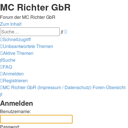
MC Richter GbR
Forum der MC Richter GbR
Zum Inhalt
Erweiterte
Suche
Suche
Schnellzugriff
Unbeantwortete Themen
Aktive Themen
Suche
FAQ
Anmelden
Registrieren
MC Richter GbR (Impressum / Datenschutz)
Foren-Übersicht
Suche
Anmelden
Benutzername:
Passwort: