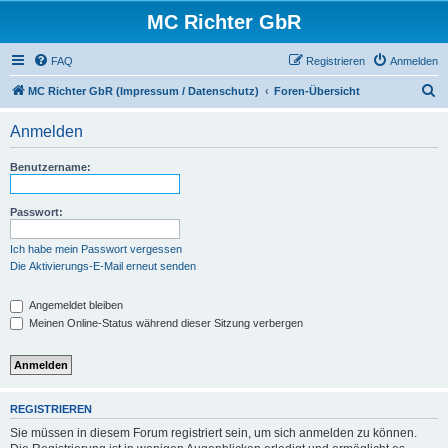
MC Richter GbR
FAQ
Registrieren
Anmelden
S
MC Richter GbR (Impressum / Datenschutz)
Foren-Übersicht
u
Anmelden
c
h
Benutzername:
e
Passwort:
Ich habe mein Passwort vergessen
Die Aktivierungs-E-Mail erneut senden
Angemeldet bleiben
Meinen Online-Status während dieser Sitzung verbergen
REGISTRIEREN
Sie müssen in diesem Forum registriert sein, um sich anmelden zu können.