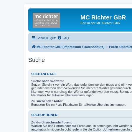
MC Richter GbR
Forum der MC Richter GbR
Schnellzugriff
FAQ
MC Richter GbR (Impressum / Datenschutz)
Foren-Übersic
Suche
SUCHANFRAGE
Suche nach Wörtern:
Setzen Sie ein
+
vor ein Wort, das gefunden werden muss und ein
-
vor
gefunden werden darf. Verwenden Sie mehrere Wörter getrennt durch
Klammer, wenn nur eines der Wörter gefunden werden muss. Benutzen 
Platzhalter für teilweise Übereinstimmungen.
Zu suchender Autor:
Benutzen Sie ein * als Platzhalter für teilweise Übereinstimmungen.
SUCHOPTIONEN
Zu durchsuchende Foren:
Wählen Sie das Forum oder die Foren aus, in denen gesucht werden so
automatisch mit durchsucht, sofern Sie die Option „Unterforen durchs