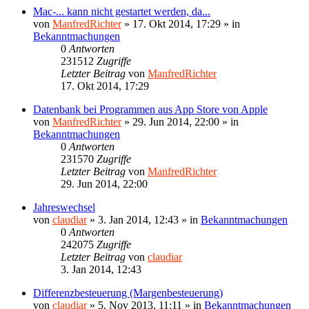
Mac-... kann nicht gestartet werden, da...
von
ManfredRichter
»
17. Okt 2014, 17:29
» in
Bekanntmachungen
0
Antworten
231512
Zugriffe
Letzter Beitrag
von
ManfredRichter
17. Okt 2014, 17:29
Datenbank bei Programmen aus App Store von Apple
von
ManfredRichter
»
29. Jun 2014, 22:00
» in
Bekanntmachungen
0
Antworten
231570
Zugriffe
Letzter Beitrag
von
ManfredRichter
29. Jun 2014, 22:00
Jahreswechsel
von
claudiar
»
3. Jan 2014, 12:43
» in
Bekanntmachungen
0
Antworten
242075
Zugriffe
Letzter Beitrag
von
claudiar
3. Jan 2014, 12:43
Differenzbesteuerung (Margenbesteuerung)
von
claudiar
»
5. Nov 2013, 11:11
» in
Bekanntmachungen