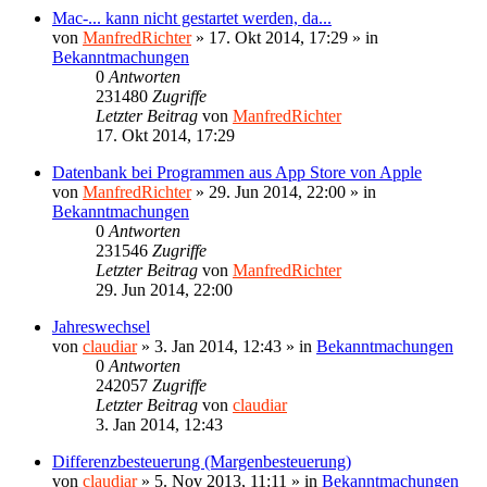
Mac-... kann nicht gestartet werden, da...
von
ManfredRichter
»
17. Okt 2014, 17:29
» in
Bekanntmachungen
0
Antworten
231480
Zugriffe
Letzter Beitrag
von
ManfredRichter
17. Okt 2014, 17:29
Datenbank bei Programmen aus App Store von Apple
von
ManfredRichter
»
29. Jun 2014, 22:00
» in
Bekanntmachungen
0
Antworten
231546
Zugriffe
Letzter Beitrag
von
ManfredRichter
29. Jun 2014, 22:00
Jahreswechsel
von
claudiar
»
3. Jan 2014, 12:43
» in
Bekanntmachungen
0
Antworten
242057
Zugriffe
Letzter Beitrag
von
claudiar
3. Jan 2014, 12:43
Differenzbesteuerung (Margenbesteuerung)
von
claudiar
»
5. Nov 2013, 11:11
» in
Bekanntmachungen