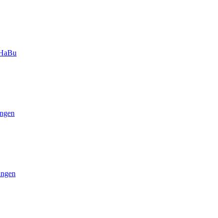
-HaBu
ngen
ungen