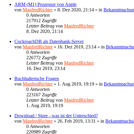
ARM (M1) Prozessor von Apple
von
ManfredRichter
»
8. Dez 2020, 21:14
» in
Bekanntmachu
0
Antworten
217912
Zugriffe
Letzter Beitrag
von
ManfredRichter
8. Dez 2020, 21:14
CockroachDB als Datenbank-Server
von
ManfredRichter
»
16. Dez 2019, 23:14
» in
Bekanntmach
0
Antworten
226772
Zugriffe
Letzter Beitrag
von
ManfredRichter
16. Dez 2019, 23:14
Buchhalterische Fragen
von
ManfredRichter
»
1. Aug 2019, 19:19
» in
Bekanntmachu
0
Antworten
223167
Zugriffe
Letzter Beitrag
von
ManfredRichter
1. Aug 2019, 19:19
Download / Store - was ist der Unterschied?
von
ManfredRichter
»
26. Feb 2019, 13:31
» in
Bekanntmachu
0
Antworten
220989
Zugriffe