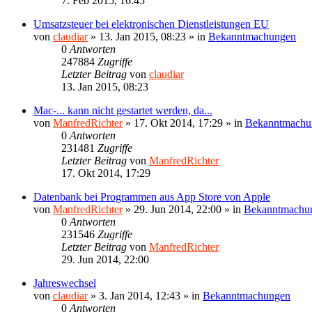
7. Feb 2015, 16:45
Umsatzsteuer bei elektronischen Dienstleistungen EU
von
claudiar
»
13. Jan 2015, 08:23
» in
Bekanntmachungen
0
Antworten
247884
Zugriffe
Letzter Beitrag
von
claudiar
13. Jan 2015, 08:23
Mac-... kann nicht gestartet werden, da...
von
ManfredRichter
»
17. Okt 2014, 17:29
» in
Bekanntmachu
0
Antworten
231481
Zugriffe
Letzter Beitrag
von
ManfredRichter
17. Okt 2014, 17:29
Datenbank bei Programmen aus App Store von Apple
von
ManfredRichter
»
29. Jun 2014, 22:00
» in
Bekanntmachu
0
Antworten
231546
Zugriffe
Letzter Beitrag
von
ManfredRichter
29. Jun 2014, 22:00
Jahreswechsel
von
claudiar
»
3. Jan 2014, 12:43
» in
Bekanntmachungen
0
Antworten