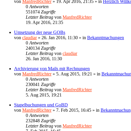
von
ManfredRichter
»
19. Apr 2016, 21:35
» in
Herzlich Will
0
Antworten
551074
Zugriffe
Letzter Beitrag
von
ManfredRichter
19. Apr 2016, 21:35
Umsetzung der neue GOBs
von
claudiar
»
26. Jan 2016, 11:30
» in
Bekanntmachungen
0
Antworten
240134
Zugriffe
Letzter Beitrag
von
claudiar
26. Jan 2016, 11:30
Archivierung von Mails mit Rechnungen
von
ManfredRichter
»
5. Aug 2015, 19:21
» in
Bekanntmachu
0
Antworten
230041
Zugriffe
Letzter Beitrag
von
ManfredRichter
5. Aug 2015, 19:21
Stapelbuchungen und GoBD
von
ManfredRichter
»
7. Feb 2015, 16:45
» in
Bekanntmachun
0
Antworten
232848
Zugriffe
Letzter Beitrag
von
ManfredRichter