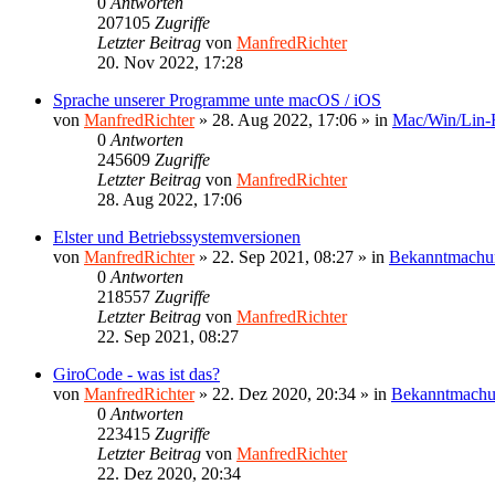
0
Antworten
207105
Zugriffe
Letzter Beitrag
von
ManfredRichter
20. Nov 2022, 17:28
Sprache unserer Programme unte macOS / iOS
von
ManfredRichter
»
28. Aug 2022, 17:06
» in
Mac/Win/Lin
0
Antworten
245609
Zugriffe
Letzter Beitrag
von
ManfredRichter
28. Aug 2022, 17:06
Elster und Betriebssystemversionen
von
ManfredRichter
»
22. Sep 2021, 08:27
» in
Bekanntmachu
0
Antworten
218557
Zugriffe
Letzter Beitrag
von
ManfredRichter
22. Sep 2021, 08:27
GiroCode - was ist das?
von
ManfredRichter
»
22. Dez 2020, 20:34
» in
Bekanntmach
0
Antworten
223415
Zugriffe
Letzter Beitrag
von
ManfredRichter
22. Dez 2020, 20:34