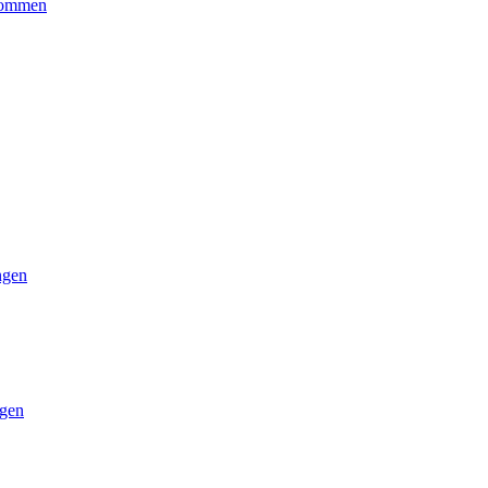
kommen
ngen
gen