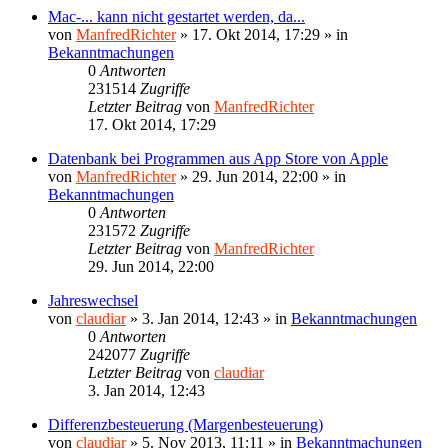
Mac-... kann nicht gestartet werden, da...
von
ManfredRichter
»
17. Okt 2014, 17:29
» in
Bekanntmachungen
0
Antworten
231514
Zugriffe
Letzter Beitrag
von
ManfredRichter
17. Okt 2014, 17:29
Datenbank bei Programmen aus App Store von Apple
von
ManfredRichter
»
29. Jun 2014, 22:00
» in
Bekanntmachungen
0
Antworten
231572
Zugriffe
Letzter Beitrag
von
ManfredRichter
29. Jun 2014, 22:00
Jahreswechsel
von
claudiar
»
3. Jan 2014, 12:43
» in
Bekanntmachungen
0
Antworten
242077
Zugriffe
Letzter Beitrag
von
claudiar
3. Jan 2014, 12:43
Differenzbesteuerung (Margenbesteuerung)
von
claudiar
»
5. Nov 2013, 11:11
» in
Bekanntmachungen