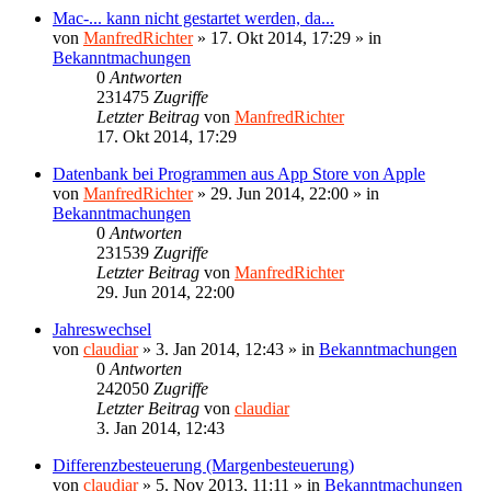
Mac-... kann nicht gestartet werden, da...
von
ManfredRichter
»
17. Okt 2014, 17:29
» in
Bekanntmachungen
0
Antworten
231475
Zugriffe
Letzter Beitrag
von
ManfredRichter
17. Okt 2014, 17:29
Datenbank bei Programmen aus App Store von Apple
von
ManfredRichter
»
29. Jun 2014, 22:00
» in
Bekanntmachungen
0
Antworten
231539
Zugriffe
Letzter Beitrag
von
ManfredRichter
29. Jun 2014, 22:00
Jahreswechsel
von
claudiar
»
3. Jan 2014, 12:43
» in
Bekanntmachungen
0
Antworten
242050
Zugriffe
Letzter Beitrag
von
claudiar
3. Jan 2014, 12:43
Differenzbesteuerung (Margenbesteuerung)
von
claudiar
»
5. Nov 2013, 11:11
» in
Bekanntmachungen