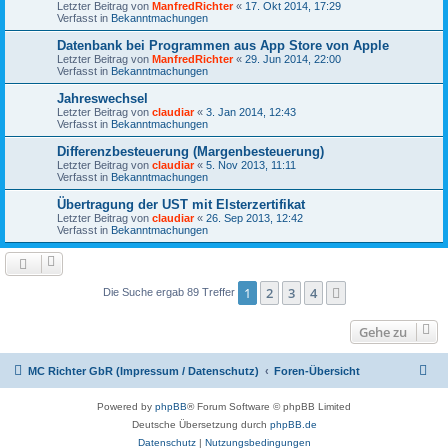
Letzter Beitrag von
ManfredRichter
«
17. Okt 2014, 17:29
Verfasst in
Bekanntmachungen
Datenbank bei Programmen aus App Store von Apple
Letzter Beitrag von
ManfredRichter
«
29. Jun 2014, 22:00
Verfasst in
Bekanntmachungen
Jahreswechsel
Letzter Beitrag von
claudiar
«
3. Jan 2014, 12:43
Verfasst in
Bekanntmachungen
Differenzbesteuerung (Margenbesteuerung)
Letzter Beitrag von
claudiar
«
5. Nov 2013, 11:11
Verfasst in
Bekanntmachungen
Übertragung der UST mit Elsterzertifikat
Letzter Beitrag von
claudiar
«
26. Sep 2013, 12:42
Verfasst in
Bekanntmachungen
1
2
3
4
Nächste
Die Suche ergab 89 Treffer
Gehe zu
MC Richter GbR (Impressum / Datenschutz)
Foren-Übersicht
Powered by
phpBB
® Forum Software © phpBB Limited
Deutsche Übersetzung durch
phpBB.de
Datenschutz
|
Nutzungsbedingungen