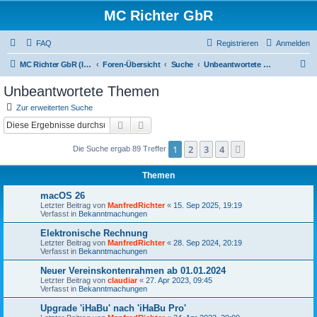
MC Richter GbR
FAQ
Registrieren
Anmelden
S
MC Richter GbR (Impressum / Datenschutz)
Foren-Übersicht
Suche
Unbeantwortete Themen
u
Unbeantwortete Themen
c
Zur erweiterten Suche
h
Suche
Erweiterte Suche
e
1
2
3
4
Nächste
Die Suche ergab 89 Treffer
Themen
macOS 26
Letzter Beitrag von
ManfredRichter
«
15. Sep 2025, 19:19
Verfasst in
Bekanntmachungen
Elektronische Rechnung
Letzter Beitrag von
ManfredRichter
«
28. Sep 2024, 20:19
Verfasst in
Bekanntmachungen
Neuer Vereinskontenrahmen ab 01.01.2024
Letzter Beitrag von
claudiar
«
27. Apr 2023, 09:45
Verfasst in
Bekanntmachungen
Upgrade 'iHaBu' nach 'iHaBu Pro'