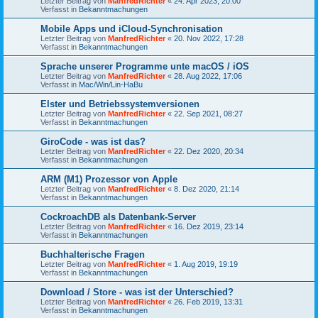
Letzter Beitrag von
ManfredRichter
«
24. Apr 2023, 20:00
Verfasst in
Bekanntmachungen
Mobile Apps und iCloud-Synchronisation
Letzter Beitrag von
ManfredRichter
«
20. Nov 2022, 17:28
Verfasst in
Bekanntmachungen
Sprache unserer Programme unte macOS / iOS
Letzter Beitrag von
ManfredRichter
«
28. Aug 2022, 17:06
Verfasst in
Mac/Win/Lin-HaBu
Elster und Betriebssystemversionen
Letzter Beitrag von
ManfredRichter
«
22. Sep 2021, 08:27
Verfasst in
Bekanntmachungen
GiroCode - was ist das?
Letzter Beitrag von
ManfredRichter
«
22. Dez 2020, 20:34
Verfasst in
Bekanntmachungen
ARM (M1) Prozessor von Apple
Letzter Beitrag von
ManfredRichter
«
8. Dez 2020, 21:14
Verfasst in
Bekanntmachungen
CockroachDB als Datenbank-Server
Letzter Beitrag von
ManfredRichter
«
16. Dez 2019, 23:14
Verfasst in
Bekanntmachungen
Buchhalterische Fragen
Letzter Beitrag von
ManfredRichter
«
1. Aug 2019, 19:19
Verfasst in
Bekanntmachungen
Download / Store - was ist der Unterschied?
Letzter Beitrag von
ManfredRichter
«
26. Feb 2019, 13:31
Verfasst in
Bekanntmachungen