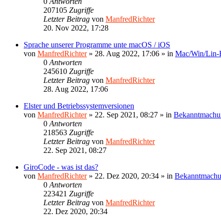
0
Antworten
207105
Zugriffe
Letzter Beitrag
von
ManfredRichter
20. Nov 2022, 17:28
Sprache unserer Programme unte macOS / iOS
von
ManfredRichter
»
28. Aug 2022, 17:06
» in
Mac/Win/Lin
0
Antworten
245610
Zugriffe
Letzter Beitrag
von
ManfredRichter
28. Aug 2022, 17:06
Elster und Betriebssystemversionen
von
ManfredRichter
»
22. Sep 2021, 08:27
» in
Bekanntmachu
0
Antworten
218563
Zugriffe
Letzter Beitrag
von
ManfredRichter
22. Sep 2021, 08:27
GiroCode - was ist das?
von
ManfredRichter
»
22. Dez 2020, 20:34
» in
Bekanntmach
0
Antworten
223421
Zugriffe
Letzter Beitrag
von
ManfredRichter
22. Dez 2020, 20:34