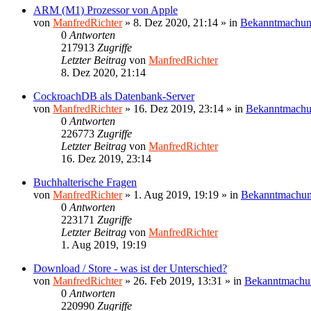
ARM (M1) Prozessor von Apple
von
ManfredRichter
»
8. Dez 2020, 21:14
» in
Bekanntmachu
0
Antworten
217913
Zugriffe
Letzter Beitrag
von
ManfredRichter
8. Dez 2020, 21:14
CockroachDB als Datenbank-Server
von
ManfredRichter
»
16. Dez 2019, 23:14
» in
Bekanntmach
0
Antworten
226773
Zugriffe
Letzter Beitrag
von
ManfredRichter
16. Dez 2019, 23:14
Buchhalterische Fragen
von
ManfredRichter
»
1. Aug 2019, 19:19
» in
Bekanntmachu
0
Antworten
223171
Zugriffe
Letzter Beitrag
von
ManfredRichter
1. Aug 2019, 19:19
Download / Store - was ist der Unterschied?
von
ManfredRichter
»
26. Feb 2019, 13:31
» in
Bekanntmachu
0
Antworten
220990
Zugriffe