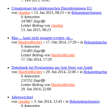
7. Feb 2015, 16:45
Umsatzsteuer bei elektronischen Dienstleistungen EU
von
claudiar
»
13. Jan 2015, 08:23
» in
Bekanntmachungen
0
Antworten
247887
Zugriffe
Letzter Beitrag
von
claudiar
13. Jan 2015, 08:23
Mac-... kann nicht gestartet werden, da...
von
ManfredRichter
»
17. Okt 2014, 17:29
» in
Bekanntmachu
0
Antworten
231483
Zugriffe
Letzter Beitrag
von
ManfredRichter
17. Okt 2014, 17:29
Datenbank bei Programmen aus App Store von Apple
von
ManfredRichter
»
29. Jun 2014, 22:00
» in
Bekanntmachu
0
Antworten
231552
Zugriffe
Letzter Beitrag
von
ManfredRichter
29. Jun 2014, 22:00
Jahreswechsel
von
claudiar
»
3. Jan 2014, 12:43
» in
Bekanntmachungen
0
Antworten