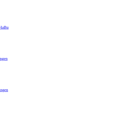
-HaBu
ngen
ungen