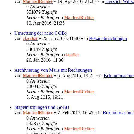
von
ManfredRichter
»
19. Apr 2016, 21:35
» in
Herzlich Will
0
Antworten
551079
Zugriffe
Letzter Beitrag
von
ManfredRichter
19. Apr 2016, 21:35
Umsetzung der neue GOBs
von
claudiar
»
26. Jan 2016, 11:30
» in
Bekanntmachungen
0
Antworten
240139
Zugriffe
Letzter Beitrag
von
claudiar
26. Jan 2016, 11:30
Archivierung von Mails mit Rechnungen
von
ManfredRichter
»
5. Aug 2015, 19:21
» in
Bekanntmachu
0
Antworten
230045
Zugriffe
Letzter Beitrag
von
ManfredRichter
5. Aug 2015, 19:21
Stapelbuchungen und GoBD
von
ManfredRichter
»
7. Feb 2015, 16:45
» in
Bekanntmachun
0
Antworten
232857
Zugriffe
Letzter Beitrag
von
ManfredRichter