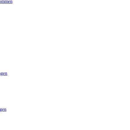
kommen
ngen
gen