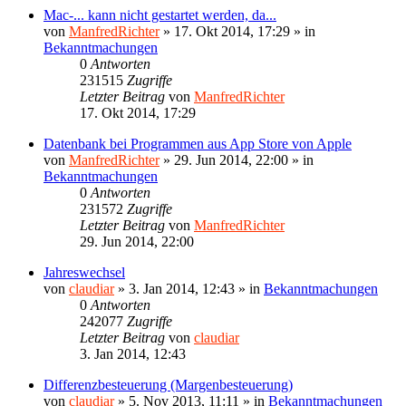
Mac-... kann nicht gestartet werden, da...
von
ManfredRichter
»
17. Okt 2014, 17:29
» in
Bekanntmachungen
0
Antworten
231515
Zugriffe
Letzter Beitrag
von
ManfredRichter
17. Okt 2014, 17:29
Datenbank bei Programmen aus App Store von Apple
von
ManfredRichter
»
29. Jun 2014, 22:00
» in
Bekanntmachungen
0
Antworten
231572
Zugriffe
Letzter Beitrag
von
ManfredRichter
29. Jun 2014, 22:00
Jahreswechsel
von
claudiar
»
3. Jan 2014, 12:43
» in
Bekanntmachungen
0
Antworten
242077
Zugriffe
Letzter Beitrag
von
claudiar
3. Jan 2014, 12:43
Differenzbesteuerung (Margenbesteuerung)
von
claudiar
»
5. Nov 2013, 11:11
» in
Bekanntmachungen