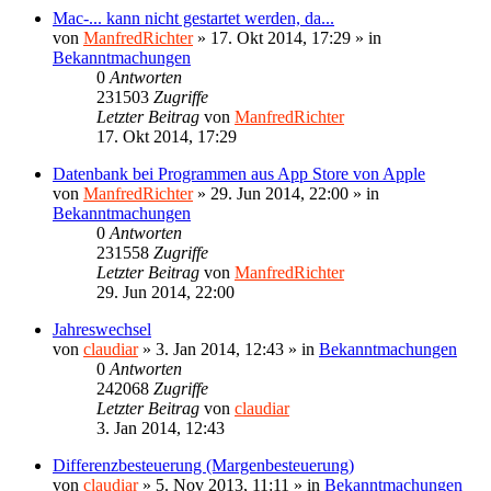
Mac-... kann nicht gestartet werden, da...
von
ManfredRichter
»
17. Okt 2014, 17:29
» in
Bekanntmachungen
0
Antworten
231503
Zugriffe
Letzter Beitrag
von
ManfredRichter
17. Okt 2014, 17:29
Datenbank bei Programmen aus App Store von Apple
von
ManfredRichter
»
29. Jun 2014, 22:00
» in
Bekanntmachungen
0
Antworten
231558
Zugriffe
Letzter Beitrag
von
ManfredRichter
29. Jun 2014, 22:00
Jahreswechsel
von
claudiar
»
3. Jan 2014, 12:43
» in
Bekanntmachungen
0
Antworten
242068
Zugriffe
Letzter Beitrag
von
claudiar
3. Jan 2014, 12:43
Differenzbesteuerung (Margenbesteuerung)
von
claudiar
»
5. Nov 2013, 11:11
» in
Bekanntmachungen