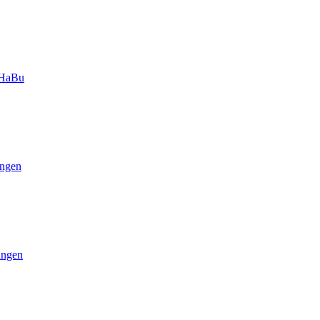
-HaBu
ngen
ungen