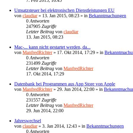
7. Feb 2015, 16:45
Umsatzsteuer bei elektronischen Dienstleistungen EU
von
claudiar
»
13. Jan 2015, 08:23
» in
Bekanntmachungen
0
Antworten
247905
Zugriffe
Letzter Beitrag
von
claudiar
13. Jan 2015, 08:23
Mac-... kann nicht gestartet werden, da...
von
ManfredRichter
»
17. Okt 2014, 17:29
» in
Bekanntmachu
0
Antworten
231499
Zugriffe
Letzter Beitrag
von
ManfredRichter
17. Okt 2014, 17:29
Datenbank bei Programmen aus App Store von Apple
von
ManfredRichter
»
29. Jun 2014, 22:00
» in
Bekanntmachu
0
Antworten
231557
Zugriffe
Letzter Beitrag
von
ManfredRichter
29. Jun 2014, 22:00
Jahreswechsel
von
claudiar
»
3. Jan 2014, 12:43
» in
Bekanntmachungen
0
Antworten