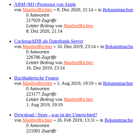
ARM (M1) Prozessor von Apple
von
ManfredRichter
»
8. Dez 2020, 21:14
» in
Bekanntmachu
0
Antworten
217929
Zugriffe
Letzter Beitrag
von
ManfredRichter
8. Dez 2020, 21:14
CockroachDB als Datenbank-Server
von
ManfredRichter
»
16. Dez 2019, 23:14
» in
Bekanntmach
0
Antworten
226786
Zugriffe
Letzter Beitrag
von
ManfredRichter
16. Dez 2019, 23:14
Buchhalterische Fragen
von
ManfredRichter
»
1. Aug 2019, 19:19
» in
Bekanntmachu
0
Antworten
223177
Zugriffe
Letzter Beitrag
von
ManfredRichter
1. Aug 2019, 19:19
Download / Store - was ist der Unterschied?
von
ManfredRichter
»
26. Feb 2019, 13:31
» in
Bekanntmachu
0
Antworten
221001
Zugriffe