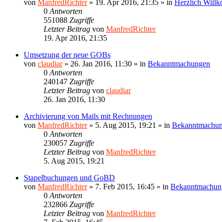
von
ManfredRichter
»
19. Apr 2016, 21:35
» in
Herzlich Will
0
Antworten
551088
Zugriffe
Letzter Beitrag
von
ManfredRichter
19. Apr 2016, 21:35
Umsetzung der neue GOBs
von
claudiar
»
26. Jan 2016, 11:30
» in
Bekanntmachungen
0
Antworten
240147
Zugriffe
Letzter Beitrag
von
claudiar
26. Jan 2016, 11:30
Archivierung von Mails mit Rechnungen
von
ManfredRichter
»
5. Aug 2015, 19:21
» in
Bekanntmachu
0
Antworten
230057
Zugriffe
Letzter Beitrag
von
ManfredRichter
5. Aug 2015, 19:21
Stapelbuchungen und GoBD
von
ManfredRichter
»
7. Feb 2015, 16:45
» in
Bekanntmachun
0
Antworten
232866
Zugriffe
Letzter Beitrag
von
ManfredRichter