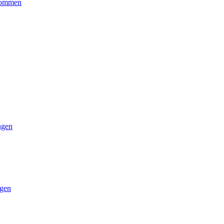
kommen
ngen
gen