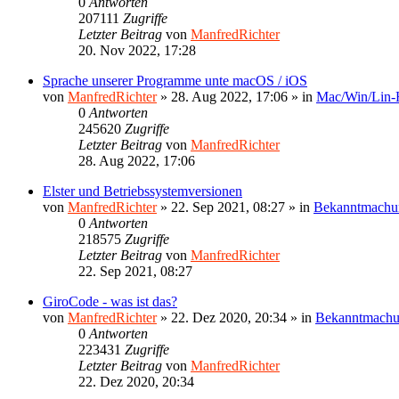
0
Antworten
207111
Zugriffe
Letzter Beitrag
von
ManfredRichter
20. Nov 2022, 17:28
Sprache unserer Programme unte macOS / iOS
von
ManfredRichter
»
28. Aug 2022, 17:06
» in
Mac/Win/Lin
0
Antworten
245620
Zugriffe
Letzter Beitrag
von
ManfredRichter
28. Aug 2022, 17:06
Elster und Betriebssystemversionen
von
ManfredRichter
»
22. Sep 2021, 08:27
» in
Bekanntmachu
0
Antworten
218575
Zugriffe
Letzter Beitrag
von
ManfredRichter
22. Sep 2021, 08:27
GiroCode - was ist das?
von
ManfredRichter
»
22. Dez 2020, 20:34
» in
Bekanntmach
0
Antworten
223431
Zugriffe
Letzter Beitrag
von
ManfredRichter
22. Dez 2020, 20:34