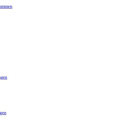
kommen
ngen
gen