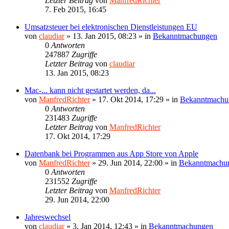
Letzter Beitrag
von
ManfredRichter
7. Feb 2015, 16:45
Umsatzsteuer bei elektronischen Dienstleistungen EU
von
claudiar
»
13. Jan 2015, 08:23
» in
Bekanntmachungen
0
Antworten
247887
Zugriffe
Letzter Beitrag
von
claudiar
13. Jan 2015, 08:23
Mac-... kann nicht gestartet werden, da...
von
ManfredRichter
»
17. Okt 2014, 17:29
» in
Bekanntmachu
0
Antworten
231483
Zugriffe
Letzter Beitrag
von
ManfredRichter
17. Okt 2014, 17:29
Datenbank bei Programmen aus App Store von Apple
von
ManfredRichter
»
29. Jun 2014, 22:00
» in
Bekanntmachu
0
Antworten
231552
Zugriffe
Letzter Beitrag
von
ManfredRichter
29. Jun 2014, 22:00
Jahreswechsel
von
claudiar
»
3. Jan 2014, 12:43
» in
Bekanntmachungen