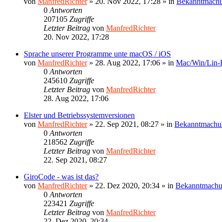
von
ManfredRichter
»
20. Nov 2022, 17:28
» in
Bekanntmach
0
Antworten
207105
Zugriffe
Letzter Beitrag
von
ManfredRichter
20. Nov 2022, 17:28
Sprache unserer Programme unte macOS / iOS
von
ManfredRichter
»
28. Aug 2022, 17:06
» in
Mac/Win/Lin
0
Antworten
245610
Zugriffe
Letzter Beitrag
von
ManfredRichter
28. Aug 2022, 17:06
Elster und Betriebssystemversionen
von
ManfredRichter
»
22. Sep 2021, 08:27
» in
Bekanntmachu
0
Antworten
218562
Zugriffe
Letzter Beitrag
von
ManfredRichter
22. Sep 2021, 08:27
GiroCode - was ist das?
von
ManfredRichter
»
22. Dez 2020, 20:34
» in
Bekanntmach
0
Antworten
223421
Zugriffe
Letzter Beitrag
von
ManfredRichter
22. Dez 2020, 20:34