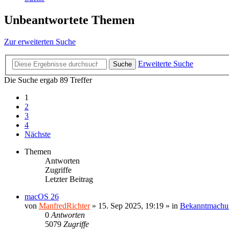
Unbeantwortete Themen
Zur erweiterten Suche
Erweiterte Suche
Suche
Die Suche ergab 89 Treffer
1
2
3
4
Nächste
Themen
Antworten
Zugriffe
Letzter Beitrag
macOS 26
von
ManfredRichter
»
15. Sep 2025, 19:19
» in
Bekanntmachu
0
Antworten
5079
Zugriffe