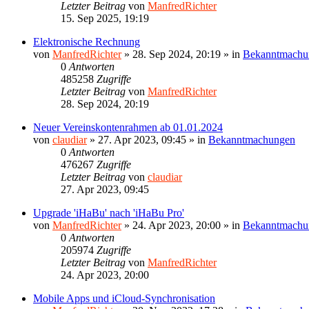
Letzter Beitrag
von
ManfredRichter
15. Sep 2025, 19:19
Elektronische Rechnung
von
ManfredRichter
»
28. Sep 2024, 20:19
» in
Bekanntmachu
0
Antworten
485258
Zugriffe
Letzter Beitrag
von
ManfredRichter
28. Sep 2024, 20:19
Neuer Vereinskontenrahmen ab 01.01.2024
von
claudiar
»
27. Apr 2023, 09:45
» in
Bekanntmachungen
0
Antworten
476267
Zugriffe
Letzter Beitrag
von
claudiar
27. Apr 2023, 09:45
Upgrade 'iHaBu' nach 'iHaBu Pro'
von
ManfredRichter
»
24. Apr 2023, 20:00
» in
Bekanntmachu
0
Antworten
205974
Zugriffe
Letzter Beitrag
von
ManfredRichter
24. Apr 2023, 20:00
Mobile Apps und iCloud-Synchronisation