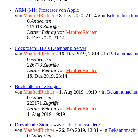
ARM (M1) Prozessor von Apple
von
ManfredRichter
»
8. Dez 2020, 21:14
» in
Bekanntmachu
0
Antworten
217913
Zugriffe
Letzter Beitrag
von
ManfredRichter
8. Dez 2020, 21:14
CockroachDB als Datenbank-Server
von
ManfredRichter
»
16. Dez 2019, 23:14
» in
Bekanntmach
0
Antworten
226773
Zugriffe
Letzter Beitrag
von
ManfredRichter
16. Dez 2019, 23:14
Buchhalterische Fragen
von
ManfredRichter
»
1. Aug 2019, 19:19
» in
Bekanntmachu
0
Antworten
223171
Zugriffe
Letzter Beitrag
von
ManfredRichter
1. Aug 2019, 19:19
Download / Store - was ist der Unterschied?
von
ManfredRichter
»
26. Feb 2019, 13:31
» in
Bekanntmachu
0
Antworten