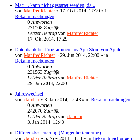
Mac-... kann nicht gestartet werden, da...
von
ManfredRichter
»
17. Okt 2014, 17:29
» in
Bekanntmachungen
0
Antworten
231508
Zugriffe
Letzter Beitrag
von
ManfredRichter
17. Okt 2014, 17:29
Datenbank bei Programmen aus App Store von Apple
von
ManfredRichter
»
29. Jun 2014, 22:00
» in
Bekanntmachungen
0
Antworten
231563
Zugriffe
Letzter Beitrag
von
ManfredRichter
29. Jun 2014, 22:00
Jahreswechsel
von
claudiar
»
3. Jan 2014, 12:43
» in
Bekanntmachungen
0
Antworten
242070
Zugriffe
Letzter Beitrag
von
claudiar
3. Jan 2014, 12:43
Differenzbesteuerung (Margenbesteuerung)
von
claudiar
»
5. Nov 2013, 11:11
» in
Bekanntmachungen