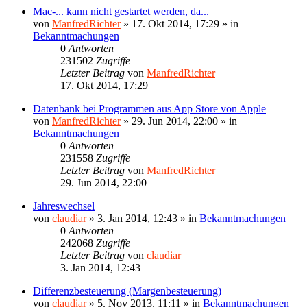
Mac-... kann nicht gestartet werden, da...
von
ManfredRichter
»
17. Okt 2014, 17:29
» in
Bekanntmachungen
0
Antworten
231502
Zugriffe
Letzter Beitrag
von
ManfredRichter
17. Okt 2014, 17:29
Datenbank bei Programmen aus App Store von Apple
von
ManfredRichter
»
29. Jun 2014, 22:00
» in
Bekanntmachungen
0
Antworten
231558
Zugriffe
Letzter Beitrag
von
ManfredRichter
29. Jun 2014, 22:00
Jahreswechsel
von
claudiar
»
3. Jan 2014, 12:43
» in
Bekanntmachungen
0
Antworten
242068
Zugriffe
Letzter Beitrag
von
claudiar
3. Jan 2014, 12:43
Differenzbesteuerung (Margenbesteuerung)
von
claudiar
»
5. Nov 2013, 11:11
» in
Bekanntmachungen