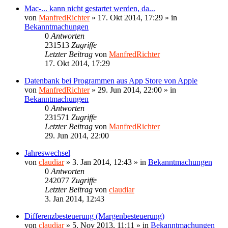
Mac-... kann nicht gestartet werden, da...
von
ManfredRichter
»
17. Okt 2014, 17:29
» in
Bekanntmachungen
0
Antworten
231513
Zugriffe
Letzter Beitrag
von
ManfredRichter
17. Okt 2014, 17:29
Datenbank bei Programmen aus App Store von Apple
von
ManfredRichter
»
29. Jun 2014, 22:00
» in
Bekanntmachungen
0
Antworten
231571
Zugriffe
Letzter Beitrag
von
ManfredRichter
29. Jun 2014, 22:00
Jahreswechsel
von
claudiar
»
3. Jan 2014, 12:43
» in
Bekanntmachungen
0
Antworten
242077
Zugriffe
Letzter Beitrag
von
claudiar
3. Jan 2014, 12:43
Differenzbesteuerung (Margenbesteuerung)
von
claudiar
»
5. Nov 2013, 11:11
» in
Bekanntmachungen