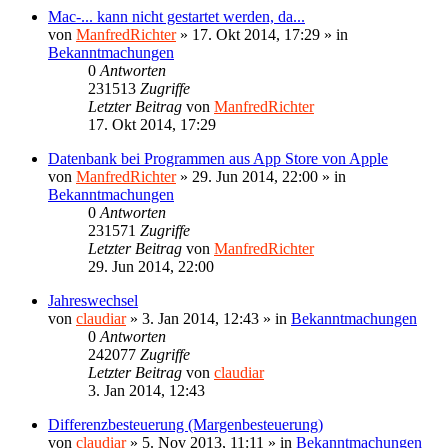
Mac-... kann nicht gestartet werden, da...
von
ManfredRichter
»
17. Okt 2014, 17:29
» in
Bekanntmachungen
0
Antworten
231513
Zugriffe
Letzter Beitrag
von
ManfredRichter
17. Okt 2014, 17:29
Datenbank bei Programmen aus App Store von Apple
von
ManfredRichter
»
29. Jun 2014, 22:00
» in
Bekanntmachungen
0
Antworten
231571
Zugriffe
Letzter Beitrag
von
ManfredRichter
29. Jun 2014, 22:00
Jahreswechsel
von
claudiar
»
3. Jan 2014, 12:43
» in
Bekanntmachungen
0
Antworten
242077
Zugriffe
Letzter Beitrag
von
claudiar
3. Jan 2014, 12:43
Differenzbesteuerung (Margenbesteuerung)
von
claudiar
»
5. Nov 2013, 11:11
» in
Bekanntmachungen