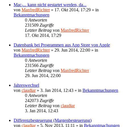
Mac-... kann nicht gestartet werden, da...
von
ManfredRichter
»
17. Okt 2014, 17:29
» in
Bekanntmachungen
0
Antworten
231509
Zugriffe
Letzter Beitrag
von
ManfredRichter
17. Okt 2014, 17:29
Datenbank bei Programmen aus App Store von Apple
von
ManfredRichter
»
29. Jun 2014, 22:00
» in
Bekanntmachungen
0
Antworten
231566
Zugriffe
Letzter Beitrag
von
ManfredRichter
29. Jun 2014, 22:00
Jahreswechsel
von
claudiar
»
3. Jan 2014, 12:43
» in
Bekanntmachungen
0
Antworten
242073
Zugriffe
Letzter Beitrag
von
claudiar
3. Jan 2014, 12:43
Differenzbesteuerung (Margenbesteuerung)
von
claudiar
»
5. Nov 2013, 11:11
» in
Bekanntmachungen