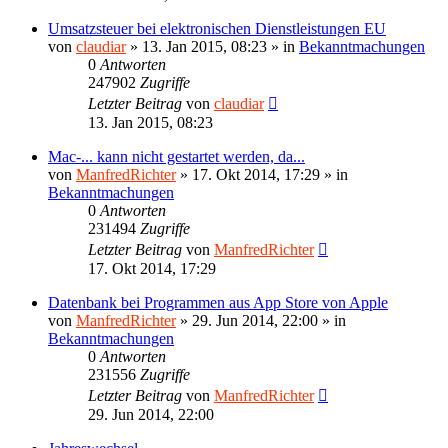
Umsatzsteuer bei elektronischen Dienstleistungen EU
von
claudiar
»
13. Jan 2015, 08:23
» in
Bekanntmachungen
0
Antworten
247902
Zugriffe
Letzter Beitrag
von
claudiar
13. Jan 2015, 08:23
Mac-... kann nicht gestartet werden, da...
von
ManfredRichter
»
17. Okt 2014, 17:29
» in
Bekanntmachungen
0
Antworten
231494
Zugriffe
Letzter Beitrag
von
ManfredRichter
17. Okt 2014, 17:29
Datenbank bei Programmen aus App Store von Apple
von
ManfredRichter
»
29. Jun 2014, 22:00
» in
Bekanntmachungen
0
Antworten
231556
Zugriffe
Letzter Beitrag
von
ManfredRichter
29. Jun 2014, 22:00