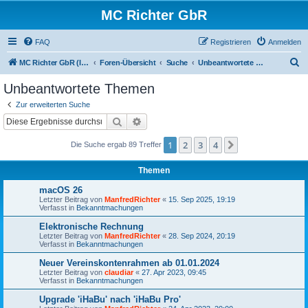
MC Richter GbR
FAQ
Registrieren
Anmelden
S
MC Richter GbR (Impressum / Datenschutz)
Foren-Übersicht
Suche
Unbeantwortete Themen
u
Unbeantwortete Themen
c
Zur erweiterten Suche
h
Suche
Erweiterte Suche
e
1
2
3
4
Nächste
Die Suche ergab 89 Treffer
Themen
macOS 26
Letzter Beitrag von
ManfredRichter
«
15. Sep 2025, 19:19
Verfasst in
Bekanntmachungen
Elektronische Rechnung
Letzter Beitrag von
ManfredRichter
«
28. Sep 2024, 20:19
Verfasst in
Bekanntmachungen
Neuer Vereinskontenrahmen ab 01.01.2024
Letzter Beitrag von
claudiar
«
27. Apr 2023, 09:45
Verfasst in
Bekanntmachungen
Upgrade 'iHaBu' nach 'iHaBu Pro'