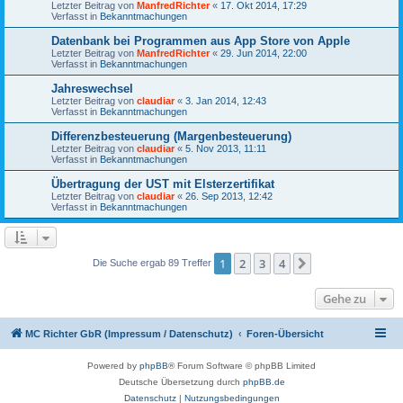
Letzter Beitrag von
ManfredRichter
«
17. Okt 2014, 17:29
Verfasst in
Bekanntmachungen
Datenbank bei Programmen aus App Store von Apple
Letzter Beitrag von
ManfredRichter
«
29. Jun 2014, 22:00
Verfasst in
Bekanntmachungen
Jahreswechsel
Letzter Beitrag von
claudiar
«
3. Jan 2014, 12:43
Verfasst in
Bekanntmachungen
Differenzbesteuerung (Margenbesteuerung)
Letzter Beitrag von
claudiar
«
5. Nov 2013, 11:11
Verfasst in
Bekanntmachungen
Übertragung der UST mit Elsterzertifikat
Letzter Beitrag von
claudiar
«
26. Sep 2013, 12:42
Verfasst in
Bekanntmachungen
1
2
3
4
Nächste
Die Suche ergab 89 Treffer
Gehe zu
MC Richter GbR (Impressum / Datenschutz)
Foren-Übersicht
Powered by
phpBB
® Forum Software © phpBB Limited
Deutsche Übersetzung durch
phpBB.de
Datenschutz
|
Nutzungsbedingungen