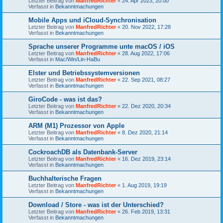
Letzter Beitrag von
ManfredRichter
«
24. Apr 2023, 20:00
Verfasst in
Bekanntmachungen
Mobile Apps und iCloud-Synchronisation
Letzter Beitrag von
ManfredRichter
«
20. Nov 2022, 17:28
Verfasst in
Bekanntmachungen
Sprache unserer Programme unte macOS / iOS
Letzter Beitrag von
ManfredRichter
«
28. Aug 2022, 17:06
Verfasst in
Mac/Win/Lin-HaBu
Elster und Betriebssystemversionen
Letzter Beitrag von
ManfredRichter
«
22. Sep 2021, 08:27
Verfasst in
Bekanntmachungen
GiroCode - was ist das?
Letzter Beitrag von
ManfredRichter
«
22. Dez 2020, 20:34
Verfasst in
Bekanntmachungen
ARM (M1) Prozessor von Apple
Letzter Beitrag von
ManfredRichter
«
8. Dez 2020, 21:14
Verfasst in
Bekanntmachungen
CockroachDB als Datenbank-Server
Letzter Beitrag von
ManfredRichter
«
16. Dez 2019, 23:14
Verfasst in
Bekanntmachungen
Buchhalterische Fragen
Letzter Beitrag von
ManfredRichter
«
1. Aug 2019, 19:19
Verfasst in
Bekanntmachungen
Download / Store - was ist der Unterschied?
Letzter Beitrag von
ManfredRichter
«
26. Feb 2019, 13:31
Verfasst in
Bekanntmachungen