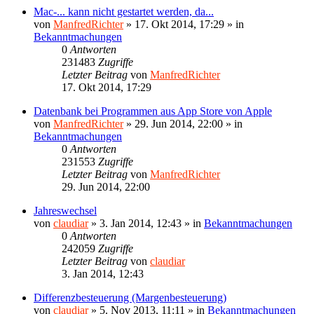
Mac-... kann nicht gestartet werden, da...
von
ManfredRichter
»
17. Okt 2014, 17:29
» in
Bekanntmachungen
0
Antworten
231483
Zugriffe
Letzter Beitrag
von
ManfredRichter
17. Okt 2014, 17:29
Datenbank bei Programmen aus App Store von Apple
von
ManfredRichter
»
29. Jun 2014, 22:00
» in
Bekanntmachungen
0
Antworten
231553
Zugriffe
Letzter Beitrag
von
ManfredRichter
29. Jun 2014, 22:00
Jahreswechsel
von
claudiar
»
3. Jan 2014, 12:43
» in
Bekanntmachungen
0
Antworten
242059
Zugriffe
Letzter Beitrag
von
claudiar
3. Jan 2014, 12:43
Differenzbesteuerung (Margenbesteuerung)
von
claudiar
»
5. Nov 2013, 11:11
» in
Bekanntmachungen