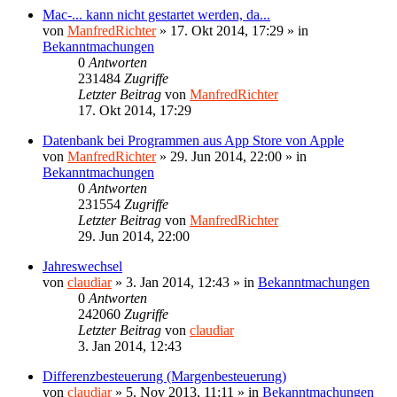
Mac-... kann nicht gestartet werden, da...
von
ManfredRichter
»
17. Okt 2014, 17:29
» in
Bekanntmachungen
0
Antworten
231484
Zugriffe
Letzter Beitrag
von
ManfredRichter
17. Okt 2014, 17:29
Datenbank bei Programmen aus App Store von Apple
von
ManfredRichter
»
29. Jun 2014, 22:00
» in
Bekanntmachungen
0
Antworten
231554
Zugriffe
Letzter Beitrag
von
ManfredRichter
29. Jun 2014, 22:00
Jahreswechsel
von
claudiar
»
3. Jan 2014, 12:43
» in
Bekanntmachungen
0
Antworten
242060
Zugriffe
Letzter Beitrag
von
claudiar
3. Jan 2014, 12:43
Differenzbesteuerung (Margenbesteuerung)
von
claudiar
»
5. Nov 2013, 11:11
» in
Bekanntmachungen