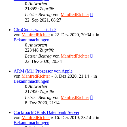
0
Antworten
218599
Zugriffe
Letzter Beitrag
von
ManfredRichter
22. Sep 2021, 08:27
GiroCode - was ist das?
von
ManfredRichter
»
22. Dez 2020, 20:34
» in
Bekanntmachungen
0
Antworten
223448
Zugriffe
Letzter Beitrag
von
ManfredRichter
22. Dez 2020, 20:34
ARM (M1) Prozessor von Apple
von
ManfredRichter
»
8. Dez 2020, 21:14
» in
Bekanntmachungen
0
Antworten
217950
Zugriffe
Letzter Beitrag
von
ManfredRichter
8. Dez 2020, 21:14
CockroachDB als Datenbank-Server
von
ManfredRichter
»
16. Dez 2019, 23:14
» in
Bekanntmachungen