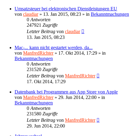
Umsatzsteuer bei elektronischen Dienstleistungen EU
von
claudiar
»
13. Jan 2015, 08:23
» in
Bekanntmachungen
0
Antworten
247921
Zugriffe
Letzter Beitrag
von
claudiar
13. Jan 2015, 08:23
Mac-... kann nicht gestartet werden, da...
von
ManfredRichter
»
17. Okt 2014, 17:29
» in
Bekanntmachungen
0
Antworten
231520
Zugriffe
Letzter Beitrag
von
ManfredRichter
17. Okt 2014, 17:29
Datenbank bei Programmen aus App Store von Apple
von
ManfredRichter
»
29. Jun 2014, 22:00
» in
Bekanntmachungen
0
Antworten
231580
Zugriffe
Letzter Beitrag
von
ManfredRichter
29. Jun 2014, 22:00