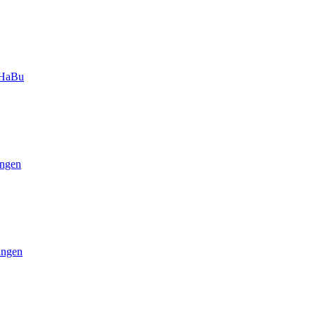
-HaBu
ngen
ungen