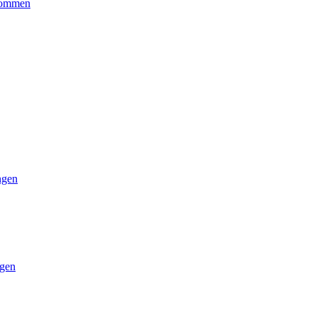
kommen
ngen
gen