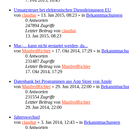
7. Feb 2015, 16:45
Umsatzsteuer bei elektronischen Dienstleistungen EU
von
claudiar
»
13. Jan 2015, 08:23
» in
Bekanntmachungen
0
Antworten
247894
Zugriffe
Letzter Beitrag
von
claudiar
13. Jan 2015, 08:23
Mac-... kann nicht gestartet werden, da...
von
ManfredRichter
»
17. Okt 2014, 17:29
» in
Bekanntmachu
0
Antworten
231487
Zugriffe
Letzter Beitrag
von
ManfredRichter
17. Okt 2014, 17:29
Datenbank bei Programmen aus App Store von Apple
von
ManfredRichter
»
29. Jun 2014, 22:00
» in
Bekanntmachu
0
Antworten
231554
Zugriffe
Letzter Beitrag
von
ManfredRichter
29. Jun 2014, 22:00
Jahreswechsel
von
claudiar
»
3. Jan 2014, 12:43
» in
Bekanntmachungen
0
Antworten