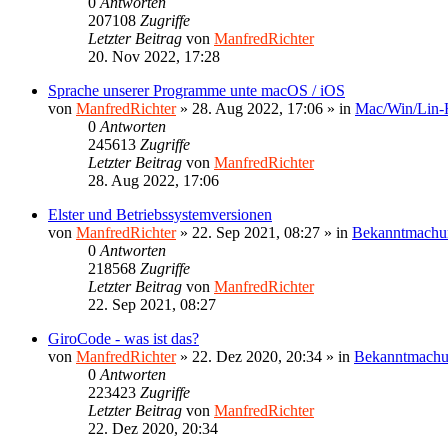
0
Antworten
207108
Zugriffe
Letzter Beitrag
von
ManfredRichter
20. Nov 2022, 17:28
Sprache unserer Programme unte macOS / iOS
von
ManfredRichter
»
28. Aug 2022, 17:06
» in
Mac/Win/Lin
0
Antworten
245613
Zugriffe
Letzter Beitrag
von
ManfredRichter
28. Aug 2022, 17:06
Elster und Betriebssystemversionen
von
ManfredRichter
»
22. Sep 2021, 08:27
» in
Bekanntmachu
0
Antworten
218568
Zugriffe
Letzter Beitrag
von
ManfredRichter
22. Sep 2021, 08:27
GiroCode - was ist das?
von
ManfredRichter
»
22. Dez 2020, 20:34
» in
Bekanntmach
0
Antworten
223423
Zugriffe
Letzter Beitrag
von
ManfredRichter
22. Dez 2020, 20:34