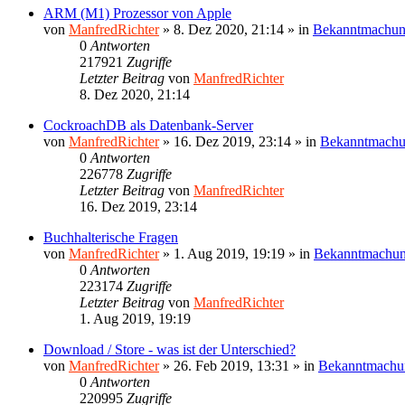
ARM (M1) Prozessor von Apple
von
ManfredRichter
»
8. Dez 2020, 21:14
» in
Bekanntmachu
0
Antworten
217921
Zugriffe
Letzter Beitrag
von
ManfredRichter
8. Dez 2020, 21:14
CockroachDB als Datenbank-Server
von
ManfredRichter
»
16. Dez 2019, 23:14
» in
Bekanntmach
0
Antworten
226778
Zugriffe
Letzter Beitrag
von
ManfredRichter
16. Dez 2019, 23:14
Buchhalterische Fragen
von
ManfredRichter
»
1. Aug 2019, 19:19
» in
Bekanntmachu
0
Antworten
223174
Zugriffe
Letzter Beitrag
von
ManfredRichter
1. Aug 2019, 19:19
Download / Store - was ist der Unterschied?
von
ManfredRichter
»
26. Feb 2019, 13:31
» in
Bekanntmachu
0
Antworten
220995
Zugriffe