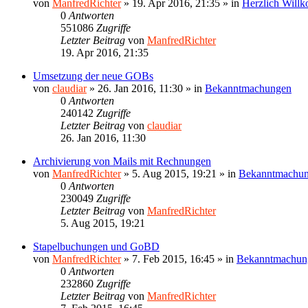
von
ManfredRichter
»
19. Apr 2016, 21:35
» in
Herzlich Will
0
Antworten
551086
Zugriffe
Letzter Beitrag
von
ManfredRichter
19. Apr 2016, 21:35
Umsetzung der neue GOBs
von
claudiar
»
26. Jan 2016, 11:30
» in
Bekanntmachungen
0
Antworten
240142
Zugriffe
Letzter Beitrag
von
claudiar
26. Jan 2016, 11:30
Archivierung von Mails mit Rechnungen
von
ManfredRichter
»
5. Aug 2015, 19:21
» in
Bekanntmachu
0
Antworten
230049
Zugriffe
Letzter Beitrag
von
ManfredRichter
5. Aug 2015, 19:21
Stapelbuchungen und GoBD
von
ManfredRichter
»
7. Feb 2015, 16:45
» in
Bekanntmachun
0
Antworten
232860
Zugriffe
Letzter Beitrag
von
ManfredRichter