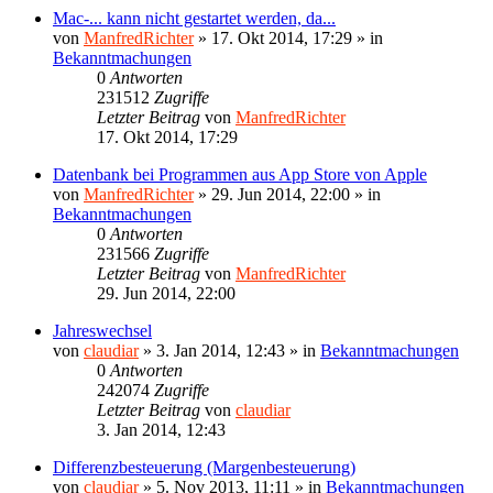
Mac-... kann nicht gestartet werden, da...
von
ManfredRichter
»
17. Okt 2014, 17:29
» in
Bekanntmachungen
0
Antworten
231512
Zugriffe
Letzter Beitrag
von
ManfredRichter
17. Okt 2014, 17:29
Datenbank bei Programmen aus App Store von Apple
von
ManfredRichter
»
29. Jun 2014, 22:00
» in
Bekanntmachungen
0
Antworten
231566
Zugriffe
Letzter Beitrag
von
ManfredRichter
29. Jun 2014, 22:00
Jahreswechsel
von
claudiar
»
3. Jan 2014, 12:43
» in
Bekanntmachungen
0
Antworten
242074
Zugriffe
Letzter Beitrag
von
claudiar
3. Jan 2014, 12:43
Differenzbesteuerung (Margenbesteuerung)
von
claudiar
»
5. Nov 2013, 11:11
» in
Bekanntmachungen